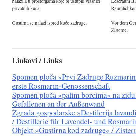
nalazila u prostorijama koje bi ustupili vlasnici
Leseraum Bis
privatnih kuća.
Räumlichkeit
Gustirna se nalazi ispred kuće zadruge.
Vor dem Geno
Zisterne.
Linkovi / Links
Spomen ploča »Prvi Zadruge Ruzmarina
erste Rosmarin-Genossenschaft
Spomen ploča »palim borcima« na zidu 
Gefallenen an der Außenwand
Zgrada gospodarske »Destilerija lavand
/ Destillerie für Lavendel- und Rosmari
Objekt »Gustirna kod zadruge« / Zister