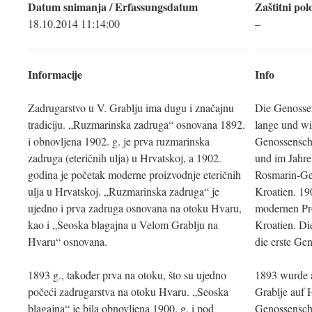
Datum snimanja / Erfassungsdatum
Zaštitni pol
18.10.2014 11:14:00
–
Informacije
Info
Zadrugarstvo u V. Grablju ima dugu i značajnu
Die Genossen
tradiciju. „Ruzmarinska zadruga“ osnovana 1892.
lange und wi
i obnovljena 1902. g. je prva ruzmarinska
Genossenscha
zadruga (eteričnih ulja) u Hrvatskoj, a 1902.
und im Jahre
godina je početak moderne proizvodnje eteričnih
Rosmarin-Gen
ulja u Hrvatskoj. „Ruzmarinska zadruga“ je
Kroatien. 19
ujedno i prva zadruga osnovana na otoku Hvaru,
modernen Pro
kao i „Seoska blagajna u Velom Grablju na
Kroatien. D
Hvaru“ osnovana.
die erste Gen
1893 g., također prva na otoku, što su ujedno
1893 wurde a
počeći zadrugarstva na otoku Hvaru. „Seoska
Grablje auf 
blagajna“ je bila obnovljena 1900. g. i pod
Genossenschaf