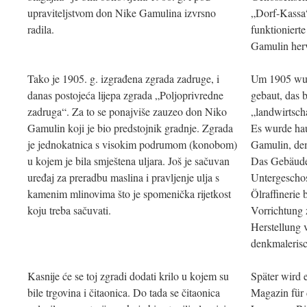
upraviteljstvom don Nike Gamulina izvrsno
„Dorf-Kassa“
radila.
funktioniert
Gamulin her
Tako je 1905. g. izgrađena zgrada zadruge, i
Um 1905 wur
danas postojeća lijepa zgrada „Poljoprivredne
gebaut, das 
zadruga“. Za to se ponajviše zauzeo don Niko
„landwirtsch
Gamulin koji je bio predstojnik gradnje. Zgrada
Es wurde ha
je jednokatnica s visokim podrumom (konobom)
Gamulin, dem
u kojem je bila smještena uljara. Još je sačuvan
Das Gebäude 
uređaj za preradbu maslina i pravljenje ulja s
Untergeschos
kamenim mlinovima što je spomenička rijetkost
Ölraffinerie 
koju treba sačuvati.
Vorrichtung 
Herstellung 
denkmalerisch
Kasnije će se toj zgradi dodati krilo u kojem su
Später wird 
bile trgovina i čitaonica. Do tada se čitaonica
Magazin für