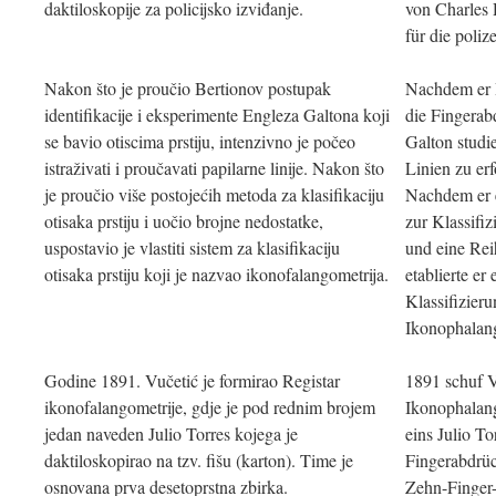
daktiloskopije za policijsko izviđanje.
von Charles 
für die poliz
Nakon što je proučio Bertionov postupak
Nachdem er B
identifikacije i eksperimente Engleza Galtona koji
die Fingerab
se bavio otiscima prstiju, intenzivno je počeo
Galton studie
istraživati i proučavati papilarne linije. Nakon što
Linien zu er
je proučio više postojećih metoda za klasifikaciju
Nachdem er 
otisaka prstiju i uočio brojne nedostatke,
zur Klassifi
uspostavio je vlastiti sistem za klasifikaciju
und eine Reih
otisaka prstiju koji je nazvao ikonofalangometrija.
etablierte er
Klassifizier
Ikonophalang
Godine 1891. Vučetić je formirao Registar
1891 schuf V
ikonofalangometrije, gdje je pod rednim brojem
Ikonophalan
jedan naveden Julio Torres kojega je
eins Julio To
daktiloskopirao na tzv. fišu (karton). Time je
Fingerabdrüc
osnovana prva desetoprstna zbirka.
Zehn-Finger-