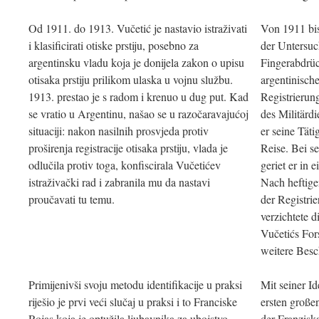
Od 1911. do 1913. Vučetić je nastavio istraživati
Von 1911 bis
i klasificirati otiske prstiju, posebno za
der Untersuc
argentinsku vladu koja je donijela zakon o upisu
Fingerabdrüc
otisaka prstiju prilikom ulaska u vojnu službu.
argentinisch
1913. prestao je s radom i krenuo u dug put. Kad
Registrierun
se vratio u Argentinu, našao se u razočaravajućoj
des Militärdi
situaciji: nakon nasilnih prosvjeda protiv
er seine Täti
proširenja registracije otisaka prstiju, vlada je
Reise. Bei s
odlučila protiv toga, konfiscirala Vučetićev
geriet er in 
istraživački rad i zabranila mu da nastavi
Nach heftige
proučavati tu temu.
der Registri
verzichtete 
Vučetićs For
weitere Bes
Primijenivši svoju metodu identifikacije u praksi
Mit seiner Id
riješio je prvi veći slučaj u praksi i to Franciske
ersten großen
Rojas koja je optužila ljubavnika za ubojstvo
der Franzisk