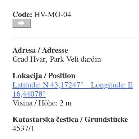
Code:
HV-MO-
Adresa / Adresse
Grad Hvar, Park Veli đardin
Lokacija
/ Position
Latitude: N 43,17247° Longitude: E
16,44078°
Visina / Höhe: 2 m
Katastarska
č
estica
/ Grundstücke
4537/1