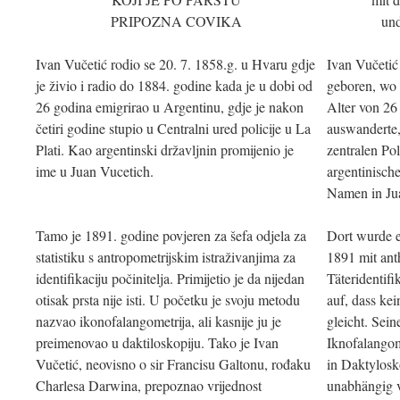
PRIPOZNA COVIKA
und
Ivan Vučetić rodio se 20. 7. 1858.g. u Hvaru gdje
Ivan Vučetić
je živio i radio do 1884. godine kada je u dobi od
geboren, wo e
26 godina emigrirao u Argentinu, gdje je nakon
Alter von 26
četiri godine stupio u Centralni ured policije u La
auswanderte,
Plati. Kao argentinski državljnin promijenio je
zentralen Pol
ime u Juan Vucetich.
argentinische
Namen in Ju
Tamo je 1891. godine povjeren za šefa odjela za
Dort wurde er
statistiku s antropometrijskim istraživanjima za
1891 mit ant
identifikaciju počinitelja. Primijetio je da nijedan
Täteridentifi
otisak prsta nije isti. U početku je svoju metodu
auf, dass ke
nazvao ikonofalangometrija, ali kasnije ju je
gleicht. Sei
preimenovao u daktiloskopiju. Tako je Ivan
Iknofalangom
Vučetić, neovisno o sir Francisu Galtonu, rođaku
in Daktylosk
Charlesa Darwina, prepoznao vrijednost
unabhängig v