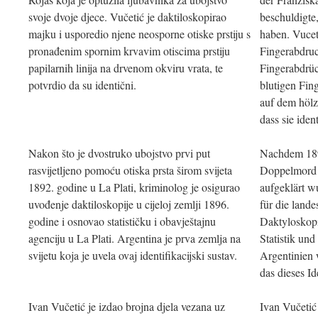
svoje dvoje djece. Vučetić je daktiloskopirao
beschuldigte,
majku i usporedio njene neosporne otiske prstiju s
haben. Vucet
pronađenim spornim krvavim otiscima prstiju
Fingerabdruc
papilarnih linija na drvenom okviru vrata, te
Fingerabdrüc
potvrdio da su identični.
blutigen Fin
auf dem hölz
dass sie iden
Nakon što je dvostruko ubojstvo prvi put
Nachdem 1892
rasvijetljeno pomoću otiska prsta širom svijeta
Doppelmord m
1892. godine u La Plati, kriminolog je osigurao
aufgeklärt w
uvođenje daktiloskopije u cijeloj zemlji 1896.
für die land
godine i osnovao statističku i obavještajnu
Daktyloskopi
agenciju u La Plati. Argentina je prva zemlja na
Statistik un
svijetu koja je uvela ovaj identifikacijski sustav.
Argentinien 
das dieses Id
Ivan Vučetić je izdao brojna djela vezana uz
Ivan Vučeti