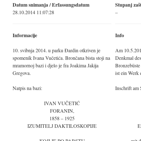
Datum snimanja / Erfassungsdatum
Stupanj zašt
28.10.2014 11:07:28
–
Informacije
Info
10. svibnja 2014. u parku Đardin otkriven je
Am 10.5.201
spomenik Ivana Vučetića. Brončana bista stoji na
Denkmal des 
mramornoj bazi i djelo je fra Joakima Jakija
Bronzebüste
Gregova.
ist ein Werk
Natpis na bazi:
Inschrift am 
IVAN VUČETIĆ
FORANIN,
1858 – 1925
IZUMITELJ DAKTILOSKOPIJE
E
KOJI JE PO PARSTU
mit 