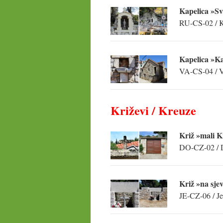
Kapelica »Sv
RU-CS-02 / Ka
Kapelica »Ka
VA-CS-04 / Vr
Križevi / Kreuze
Križ »mali K
DO-CZ-02 / D
Križ »na sje
JE-CZ-06 / Je