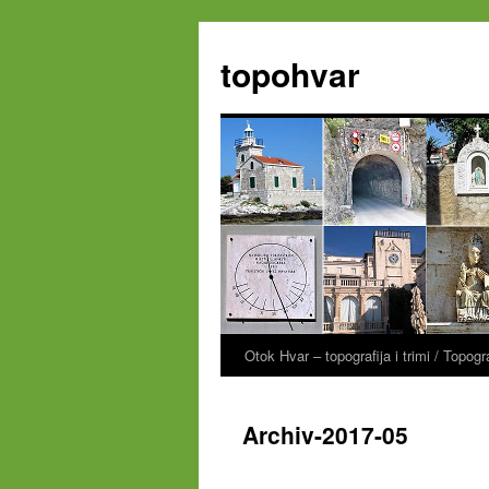
Zum
Inhalt
topohvar
springen
Otok Hvar – topografija i trimi / Topog
Archiv-2017-05