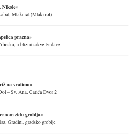
. Nikole«
bal, Mlaki rat (Mlaki rot)
pelica prazna»
boska, u blizini crkve-tvrđave
riž na vratima«
ol – Sv. Ana, Carića Dvor 2
vernom zidu groblja«
lsa, Gradini, gradsko groblje