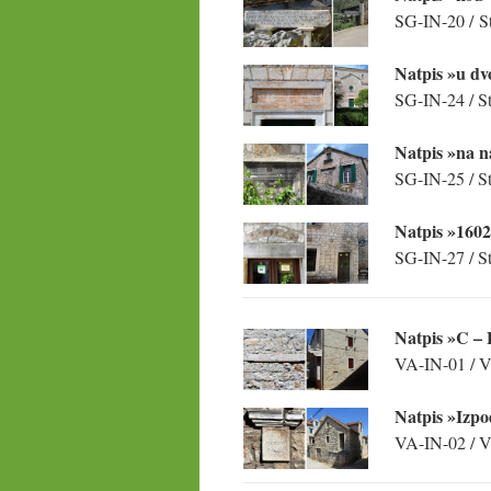
SG-IN-20 / St
Natpis »u dv
SG-IN-24 / St
Natpis »na n
SG-IN-25 / St
Natpis »160
SG-IN-27 / St
Natpis »C –
VA-IN-01 / V
Natpis »Izpo
VA-IN-02 / Vr