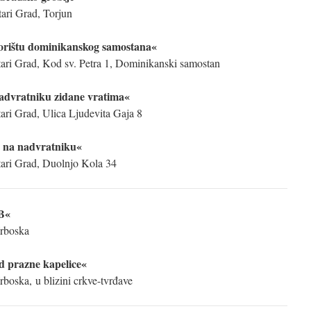
ari Grad, Torjun
orištu dominikanskog samostana«
ari Grad, Kod sv. Petra 1, Dominikanski samostan
advratniku zidane vratima«
ari Grad, Ulica Ljudevita Gaja 8
2 na nadvratniku«
ari Grad, Duolnjo Kola 34
 B«
rboska
d prazne kapelice«
boska, u blizini crkve-tvrđave