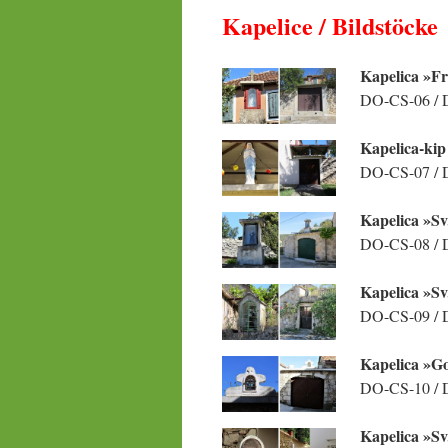
Kapelice / Bildstöcke
Kapelica »F
DO-CS-06 / D
Kapelica-kip
DO-CS-07 / Do
Kapelica »Sv
DO-CS-08 / D
Kapelica »Sv
DO-CS-09 / D
Kapelica »Go
DO-CS-10 / D
Kapelica »Sv