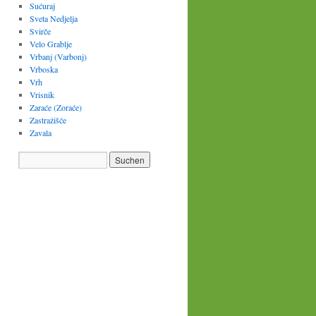
Sućuraj
Sveta Nedjelja
Svirče
Velo Grablje
Vrbanj (Varbonj)
Vrboska
Vrh
Vrisnik
Zaraće (Zoraće)
Zastražišće
Zavala