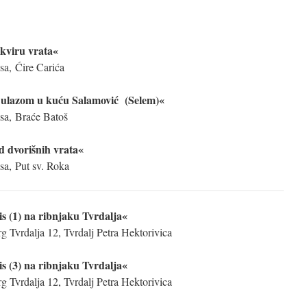
kviru vrata«
sa, Ćire Carića
 ulazom u kuću Salamović (Selem)«
lsa, Braće Batoš
d dvorišnih vrata«
lsa, Put sv. Roka
is (1) na ribnjaku Tvrdalja«
g Tvrdalja 12, Tvrdalj Petra Hektorivica
is (3) na ribnjaku Tvrdalja«
g Tvrdalja 12, Tvrdalj Petra Hektorivica