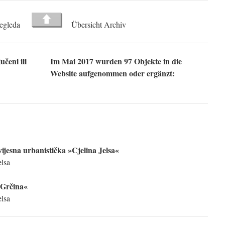
pregleda
Übersicht Archiv
učeni ili
Im Mai 2017 wurden 97 Objekte in die
Website aufgenommen oder ergänzt:
ijesna urbanistička »Cjelina Jelsa«
lsa
»Grčina«
lsa