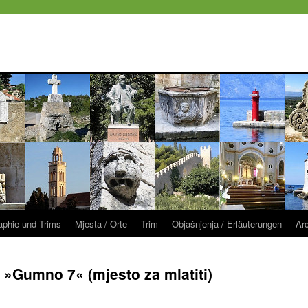
raphie und Trims
Mjesta / Orte
Trim
Objašnjenja / Erläuterungen
Ar
Gumno 7« (mjesto za mlatiti)