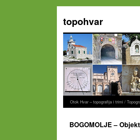
Zum
Inhalt
topohvar
springen
Otok Hvar – topografija i trimi / Topog
BOGOMOLJE – Objekt »