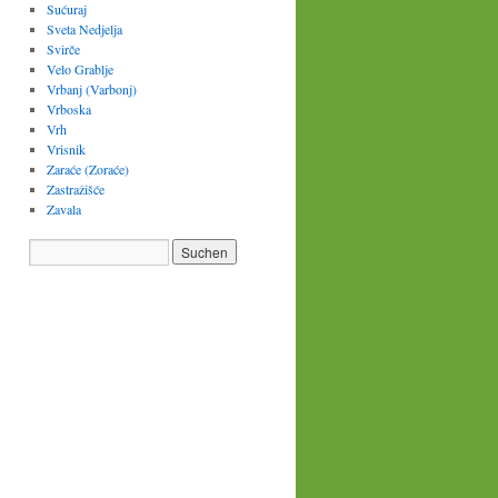
Sućuraj
Sveta Nedjelja
Svirče
Velo Grablje
Vrbanj (Varbonj)
Vrboska
Vrh
Vrisnik
Zaraće (Zoraće)
Zastražišće
Zavala