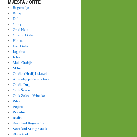
MJESTA / ORTE
Bogomolje
Brusje
Dol
Gdinj
Grad Hvar
Gromin Dolac
Humac
Ivan Dolac
Jagodna
Jelsa
Malo Grablje
Milna
Otočići (Hridi) Lukavci
Arhipelag paklenih otoka
Otočić Duga
Otok Šćedro
Otok Zečevo-Vrboske
Pitve
Poljica
Prapatna
Rudina
Selca kod Bogomolja
Selca kod Starog Grada
Stari Grad