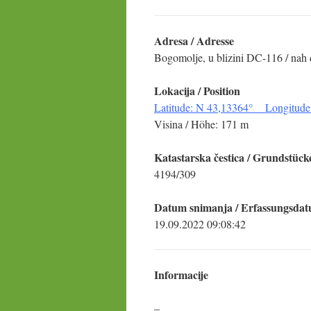
Adresa / Adresse
Bogomolje, u blizini DC-116 / nah
Lokacija / Position
Latitude: N 43,13364° Longitude
Visina / Höhe: 171 m
Katastarska čestica
/ Grundstück
4194/309
Datum snimanja / Erfassungsda
19.09.2022 09:08:42
Informacije
–