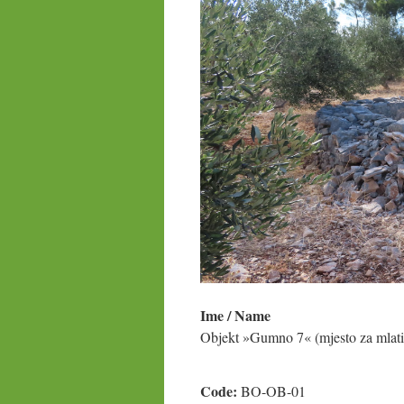
Ime / Name
Objekt »Gumno 7« (mjesto za mlati
Code:
BO-OB-01