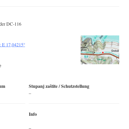
 der DC-116
: E 17,04215°
e
tum
Stupanj zaštite
/ Schutzstellung
–
Info
–