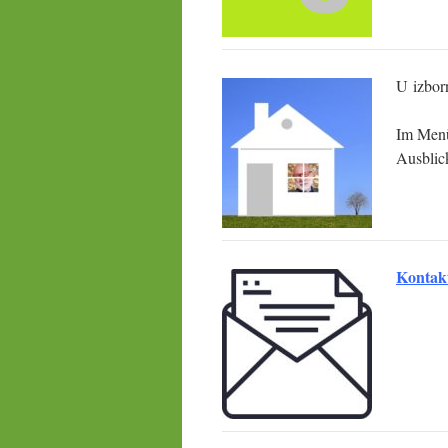
U izbor
Im Me
Ausblick
Kontak