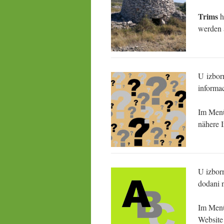
Trims
h
werden 
U izbor
informac
Im Me
nähere 
U izbor
dodani 
Im Me
Website