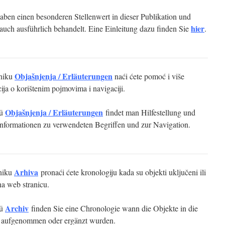
aben einen besonderen Stellenwert in dieser Publikation und
hier
auch ausführlich behandelt. Eine Einleitung dazu finden Sie
.
Objašnjenja / Erläuterungen
niku
naći ćete pomoć i više
ija o korištenim pojmovima i navigaciji.
Objašnjenja / Erläuterungen
nü
findet man Hilfestellung und
Informationen zu verwendeten Begriffen und zur Navigation.
Arhiva
niku
pronaći ćete kronologiju kada su objekti uključeni ili
na web stranicu.
Archiv
nü
finden Sie eine Chronologie wann die Objekte in die
 aufgenommen oder ergänzt wurden.