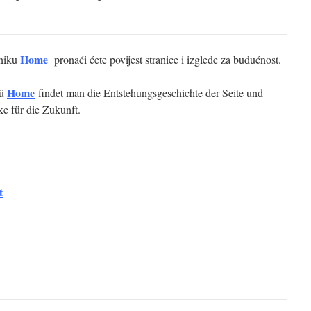
Home
niku
pronaći ćete povijest stranice i izglede za budućnost.
Home
nü
findet man die Entstehungsgeschichte der Seite und
e für die Zukunft.
t