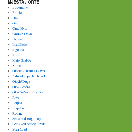
MJESTA / ORTE
Bogomolje
Brusje
Dol
Gdinj
Grad Hvar
Gromin Dolac
Humac
Ivan Dolac
Jagodna
Jelsa
Malo Grablje
Milna
Otočići (Hridi) Lukavci
Arhipelag paklenih otoka
Otočić Duga
Otok Šćedro
Otok Zečevo-Vrboske
Pitve
Poljica
Prapatna
Rudina
Selca kod Bogomolja
Selca kod Starog Grada
Stari Grad