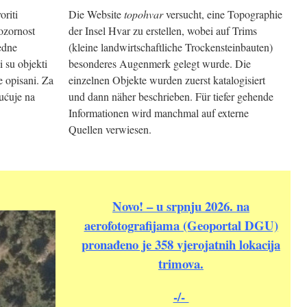
oriti
Die Website
topohvar
versucht, eine Topographie
ozornost
der Insel Hvar zu erstellen, wobei auf Trims
edne
(kleine landwirtschaftliche Trockensteinbauten)
 su objekti
besonderes Augenmerk gelegt wurde. Die
je opisani. Za
einzelnen Objekte wurden zuerst katalogisiert
pućuje na
und dann näher beschrieben. Für tiefer gehende
Informationen wird manchmal auf externe
Quellen verwiesen.
Novo! – u srpnju 2026. na
aerofotografijama (Geoportal DGU)
pronađeno je 358 vjerojatnih lokacija
trimova.
-/-