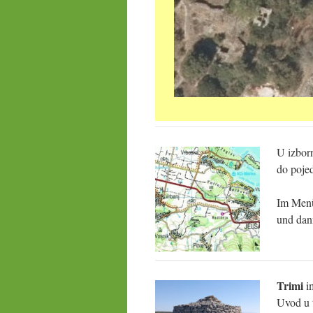
U izbor
do pojed
Im Me
und dan
Trimi
im
Uvod u 