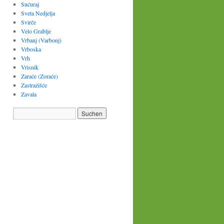
Sućuraj
Sveta Nedjelja
Svirče
Velo Grablje
Vrbanj (Varbonj)
Vrboska
Vrh
Vrisnik
Zaraće (Zoraće)
Zastražišće
Zavala