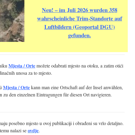
Neu! – im Juli 2026 wurden 358
wahrscheinliche Trim‑Standorte auf
Luftbildern (Geoportal DGU)
gefunden.
Mjesta / Orte
niku
možete odabrati mjesto na otoku, a zatim otići
inačnih unosa za to mjesto.
Mjesta / Orte
nü
kann man eine Ortschaft auf der Insel anwählen,
n zu den einzelnen Eintragungen für diesen Ort navigieren.
aju posebno mjesto u ovoj publikaciji i obrađeni su vrlo detaljno.
ovdje
temu nalazi se
.