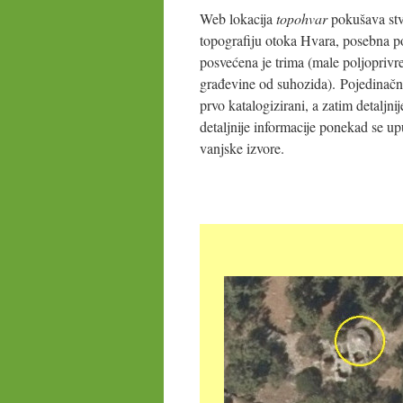
Web lokacija
topohvar
pokušava stv
topografiju otoka Hvara, posebna p
posvećena je trima (male poljoprivr
građevine od suhozida). Pojedinačni
prvo katalogizirani, a zatim detaljni
detaljnije informacije ponekad se u
vanjske izvore.