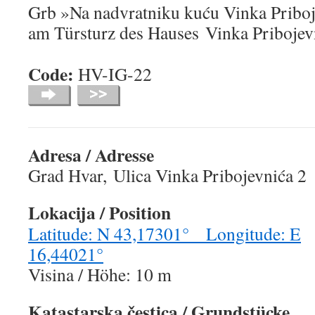
Grb »Na nadvratniku kuću Vinka Pribo
am Türsturz des Hauses Vinka Pribojev
Code:
HV-IG-
Adresa / Adresse
Grad Hvar, Ulica Vinka Pribojevnića 2
Lokacija
/ Position
Latitude: N 43,17301° Longitude: E
16,44021°
Visina / Höhe: 10 m
Katastarska
č
estica
/ Grundstücke