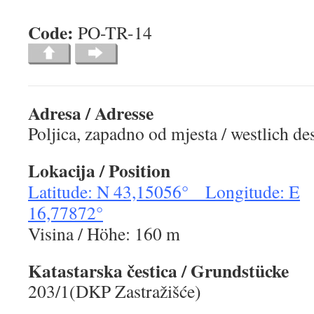
Code:
PO-TR-
Adresa / Adresse
Poljica, zapadno od mjesta / westlich de
Lokacija / Position
Latitude: N 43,15056° Longitude: E
16,77872°
Visina / Höhe: 160 m
Katastarska čestica / Grundstücke
203/1(DKP Zastražišće)