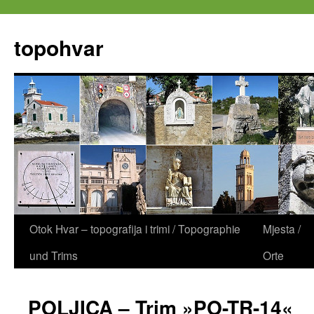
Zum
Inhalt
topohvar
springen
Otok Hvar – topografija i trimi / Topographie
Mjesta /
und Trims
Orte
POLJICA – Trim »PO-TR-14«