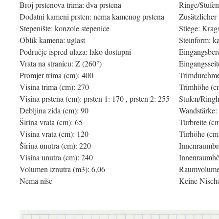
Broj prstenova trima: dva prstena
Ringe/Stufen
Dodatni kameni prsten: nema kamenog prstena
Zusätzlicher 
Stepenište: konzole stepenice
Stiege: Krag
Oblik kamena: uglast
Steinform: k
Područje ispred ulaza: lako dostupni
Eingangsbere
Vrata na stranicu: Z (260°)
Eingangsseit
Promjer trima (cm): 400
Trimdurchme
Visina trima (cm): 270
Trimhöhe (c
Visina prstena (cm): prsten 1: 170 , prsten 2: 255
Stufen/Ringh
Debljina zida (cm): 90
Wandstärke:
Širina vrata (cm): 65
Türbreite (c
Visina vrata (cm): 120
Türhöhe (cm
Širina unutra (cm): 220
Innenraumbre
Visina unutra (cm): 240
Innenraumhö
Volumen iznutra (m3): 6,06
Raumvolumen
Nema niše
Keine Nisch