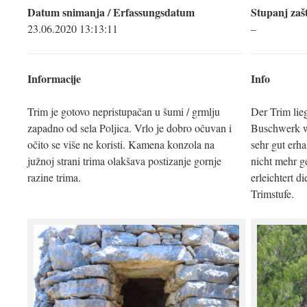
Datum snimanja / Erfassungsdatum
Stupanj zašt
23.06.2020 13:13:11
–
Informacije
Info
Trim je gotovo nepristupačan u šumi / grmlju
Der Trim lie
zapadno od sela Poljica. Vrlo je dobro očuvan i
Buschwerk wes
očito se više ne koristi. Kamena konzola na
sehr gut erha
južnoj strani trima olakšava postizanje gornje
nicht mehr g
razine trima.
erleichtert d
Trimstufe.