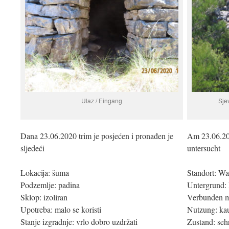
Ulaz / Eingang
Sje
Dana 23.06.2020 trim je posjećen i pronađen je
Am 23.06.20
sljedeći
untersucht
Lokacija: šuma
Standort: Wa
Podzemlje: padina
Untergrund:
Sklop: izoliran
Verbunden mi
Upotreba: malo se koristi
Nutzung: ka
Stanje izgradnje: vrlo dobro uzdržati
Zustand: sehr