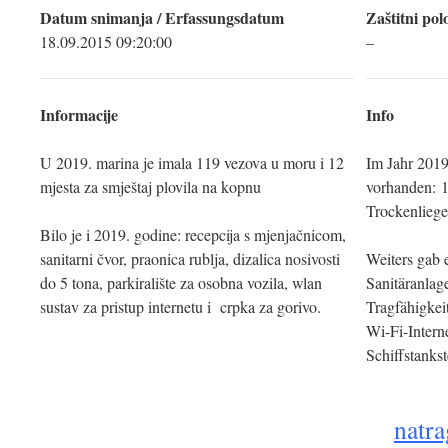
Datum snimanja / Erfassungsdatum
Zaštitni pol
18.09.2015 09:20:00
–
Informacije
Info
U 2019. marina je imala 119 vezova u moru i 12
Im Jahr 2019
mjesta za smještaj plovila na kopnu
vorhanden: 1
Trockenliege
Bilo je i 2019. godine: recepcija s mjenjačnicom,
sanitarni čvor, praonica rublja, dizalica nosivosti
Weiters gab 
do 5 tona, parkiralište za osobna vozila, wlan
Sanitäranlag
sustav za pristup internetu i crpka za gorivo.
Tragfähigkei
Wi-Fi-Intern
Schiffstankst
natra