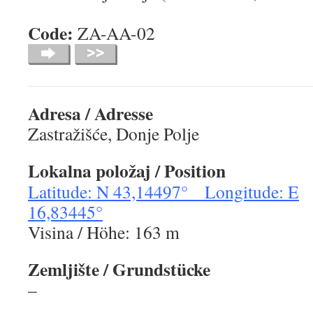
Code:
ZA-AA-
Adresa / Adresse
Zastražišće, Donje Polje
Lokalna položaj / Position
Latitude: N 43,14497° Longitude: E
16,83445°
Visina / Höhe: 163 m
Zemljište / Grundstücke
–