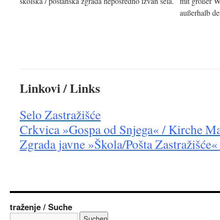
školska / poštanska zgrada neposredno izvan sela.
mit großer W
außerhalb de
Linkovi / Links
Selo Zastražišće
Crkvica »Gospa od Snjega« / Kirche M
Zgrada javne »Škola/Pošta Zastražišće« 
traženje / Suche