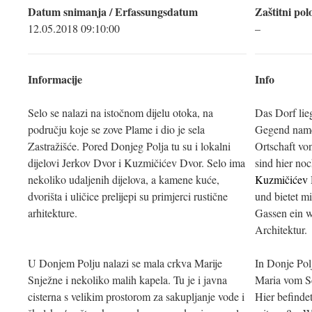
Datum snimanja / Erfassungsdatum
Zaštitni pol
12.05.2018 09:10:00
–
Informacije
Info
Selo se nalazi na istočnom dijelu otoka, na
Das Dorf lieg
području koje se zove Plame i dio je sela
Gegend namen
Zastražišće. Pored Donjeg Polja tu su i lokalni
Ortschaft vo
dijelovi Jerkov Dvor i Kuzmičićev Dvor. Selo ima
sind hier no
nekoliko udaljenih dijelova, a kamene kuće,
Kuzmičićev
dvorišta i uličice prelijepi su primjerci rustične
und bietet m
arhitekture.
Gassen ein w
Architektur.
U Donjem Polju nalazi se mala crkva Marije
In Donje Pol
Snježne i nekoliko malih kapela. Tu je i javna
Maria vom S
cisterna s velikim prostorom za sakupljanje vode i
Hier befindet