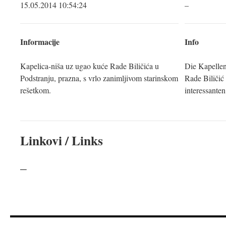
15.05.2014 10:54:24
–
Informacije
Info
Kapelica-niša uz ugao kuće Rade Biličića u
Die Kapellen
Podstranju, prazna, s vrlo zanimljivom starinskom
Rade Biličić 
rešetkom.
interessanten 
Linkovi / Links
–