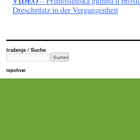
VIDEO
– Primoštenska gumna u prošlos
Dreschplatz in der Vergangenheit
traženje / Suche
topohvar