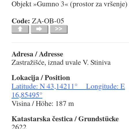
Objekt »Gumno 3« (prostor za vršenje)
Code:
ZA-OB-05
Adresa / Adresse
Zastražišće, iznad uvale V. Stiniva
Lokacija / Position
Latitude: N 43,14211° Longitude: E
16,85495°
Visina / Höhe: 187 m
Katastarska čestica / Grundstücke
2622