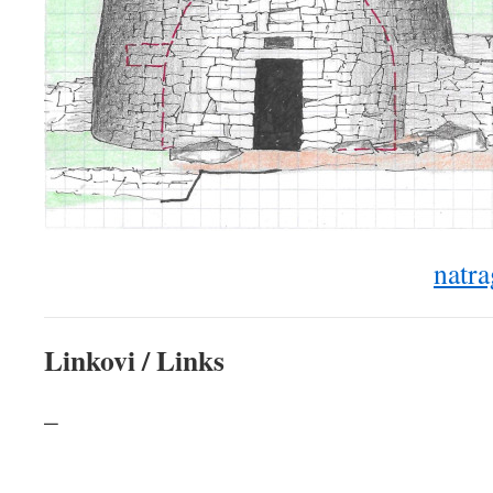
natra
Linkovi / Links
–