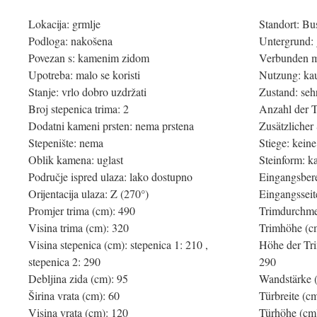
Lokacija: grmlje
Standort: B
Podloga: nakošena
Untergrund: 
Povezan s: kamenim zidom
Verbunden m
Upotreba: malo se koristi
Nutzung: ka
Stanje: vrlo dobro uzdržati
Zustand: sehr
Broj stepenica trima: 2
Anzahl der T
Dodatni kameni prsten: nema prstena
Zusätzlicher 
Stepenište: nema
Stiege: keine
Oblik kamena: uglast
Steinform: k
Područje ispred ulaza: lako dostupno
Eingangsbere
Orijentacija ulaza: Z (270°)
Eingangsseit
Promjer trima (cm): 490
Trimdurchme
Visina trima (cm): 320
Trimhöhe (c
Visina stepenica (cm): stepenica 1: 210 ,
Höhe der Trim
stepenica 2: 290
290
Debljina zida (cm): 95
Wandstärke 
Širina vrata (cm): 60
Türbreite (c
Visina vrata (cm): 120
Türhöhe (cm