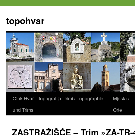
Zum
Inhalt
topohvar
springen
Otok Hvar – topografija i trimi / Topographie
Mjesta /
und Trims
Orte
ZASTRAŽIŠĆE – Trim »ZA-TR-