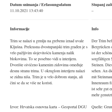
Datum snimanja / Erfassungsdatum
Stupanj zašt
11.10.2021 13:43:40
–
Informacije
Info
Trim se nalazi u grmlju na grebenu iznad uvale
Der Trim bef
Kljušna. Prekrasna dvostupanjski trim građen je s
Bergrücken o
vrlo pažljivim slojevitošću kamenja nalik
ist der schön
blokovima. To se posebno vidi u interijeru.
sorgfältigen
Dvorište oivičeno kamenim zidovima omeđuje
Steinen. Die
desnu stranu trima. U okruglom interijeru nalazi
sehen. An die
se zidna niša. Trim je u vrlo dobrom stanju, ali
mit Steinmau
čini se da se više ne koristi.
Innenraum fi
ist sehr gut 
mehr genutzt
Izvor: Hrvatska osnovna karta – Geoportal DGU
Quelle: Gru