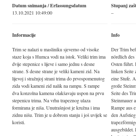
Datum snimanja / Erfassungsdatum
Stupanj zašt
13.10.2021 10:49:00
–
Informacije
Info
Trim se nalazi u masliniku sjeverno od visoke
Der Trim bef
staze koja s Humca vodi na istok. Veliki trim ima
nördlich de
dvije stepenice s lijeve i samo jednu s desne
Osten führt. 
strane. S desne strane je veliki kameni zid. Na
linken Seite 
lijevoj i stražnjoj strani trima do prvospomenutog
eine Stufe. A
zida vodi kameni zid nalik na rampu. S rampe
große Steinm
dva konzolna kamena olakšavaju uspon na prvu
Seite des Tri
stepenicu trima. Na vrhu trapeznog ulaza
Steinmauer a
formirana je niša. Unutrašnjost je kružna i ima
Rampe aus er
zidnu nišu. Trim je u dobrom stanju i još uvijek se
den Aufstieg
koristi.
trapezförmig
ausgebildet.