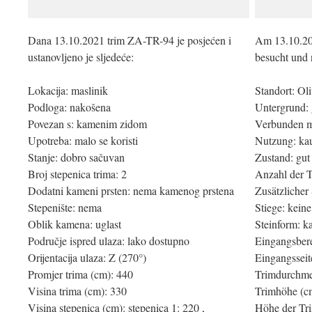
Dana 13.10.2021 trim ZA-TR-94 je posjećen i
Am 13.10.20
ustanovljeno je sljedeće:
besucht und 
Lokacija: maslinik
Standort: Ol
Podloga: nakošena
Untergrund: 
Povezan s: kamenim zidom
Verbunden m
Upotreba: malo se koristi
Nutzung: ka
Stanje: dobro sačuvan
Zustand: gut
Broj stepenica trima: 2
Anzahl der T
Dodatni kameni prsten: nema kamenog prstena
Zusätzlicher 
Stepenište: nema
Stiege: keine
Oblik kamena: uglast
Steinform: k
Područje ispred ulaza: lako dostupno
Eingangsbere
Orijentacija ulaza: Z (270°)
Eingangsseit
Promjer trima (cm): 440
Trimdurchme
Visina trima (cm): 330
Trimhöhe (c
Visina stepenica (cm): stepenica 1: 220 ,
Höhe der Trim