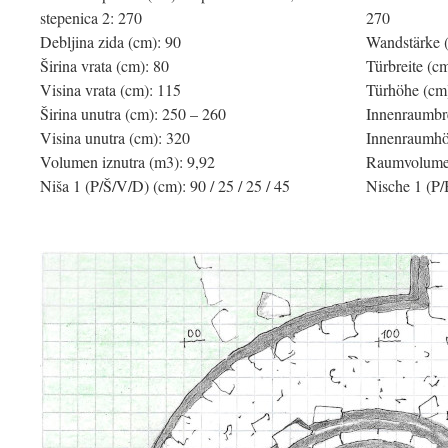
stepenica 2: 270
270
Debljina zida (cm): 90
Wandstärke 
Širina vrata (cm): 80
Türbreite (c
Visina vrata (cm): 115
Türhöhe (cm
Širina unutra (cm): 250 – 260
Innenraumbre
Visina unutra (cm): 320
Innenraumhö
Volumen iznutra (m3): 9,92
Raumvolumen
Niša 1 (P/Š/V/D) (cm): 90 / 25 / 25 / 45
Nische 1 (P/