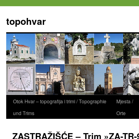
Zum
Inhalt
topohvar
springen
Otok Hvar – topografija i trimi / Topographie
Mjesta /
und Trims
Orte
ZASTRAŽIŠĆE – Trim »ZA-TR-