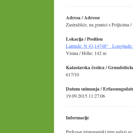
Adresa / Adresse
Zastražišće, na granici s Poljicima 
Lokacija / Position
Latitude: N 43,14748° Longitude:
Visina / Höhe: 142 m
Katastarska čestica / Grundstück
617/10
Datum snimanja / Erfassungsda
19.09.2015 11:27:06
Informacije
Prekrasn tristupanjski trim nalazi se