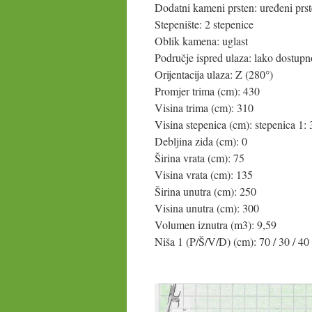
Dodatni kameni prsten: uređeni prs
Stepenište: 2 stepenice
Oblik kamena: uglast
Područje ispred ulaza: lako dostupn
Orijentacija ulaza: Z (280°)
Promjer trima (cm): 430
Visina trima (cm): 310
Visina stepenica (cm): stepenica 1:
Debljina zida (cm): 0
Širina vrata (cm): 75
Visina vrata (cm): 135
Širina unutra (cm): 250
Visina unutra (cm): 300
Volumen iznutra (m3): 9,59
Niša 1 (P/Š/V/D) (cm): 70 / 30 / 40 