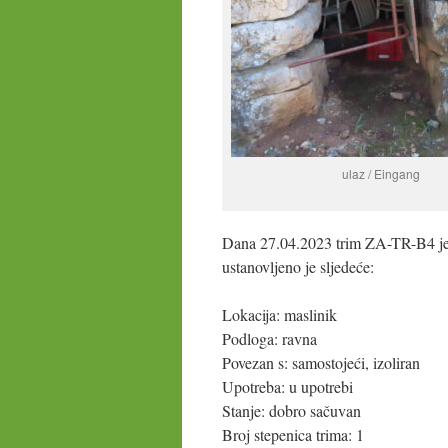
ulaz / Eingang
Dana 27.04.2023 trim ZA-TR-B4 je
ustanovljeno je sljedeće:
Lokacija: maslinik
Podloga: ravna
Povezan s: samostojeći, izoliran
Upotreba: u upotrebi
Stanje: dobro sačuvan
Broj stepenica trima: 1