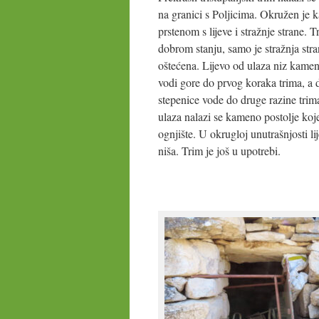
na granici s Poljicima. Okružen je
prstenom s lijeve i stražnje strane. T
dobrom stanju, samo je stražnja str
oštećena. Lijevo od ulaza niz kamen
vodi gore do prvog koraka trima, a
stepenice vode do druge razine tri
ulaza nalazi se kameno postolje koj
ognjište. U okrugloj unutrašnjosti li
niša. Trim je još u upotrebi.