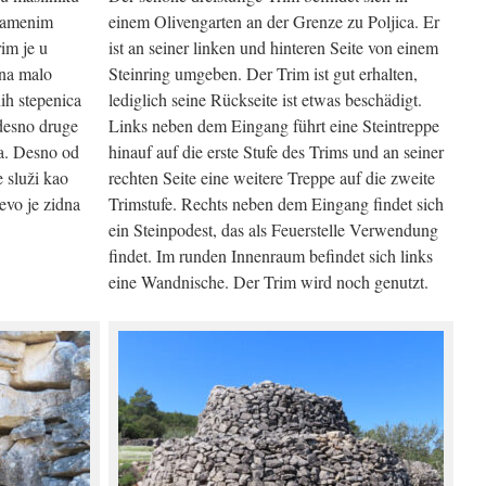
 kamenim
einem Olivengarten an der Grenze zu Poljica. Er
rim je u
ist an seiner linken und hinteren Seite von einem
ana malo
Steinring umgeben. Der Trim ist gut erhalten,
ih stepenica
lediglich seine Rückseite ist etwas beschädigt.
 desno druge
Links neben dem Eingang führt eine Steintreppe
ma. Desno od
hinauf auf die erste Stufe des Trims und an seiner
e služi kao
rechten Seite eine weitere Treppe auf die zweite
jevo je zidna
Trimstufe. Rechts neben dem Eingang findet sich
ein Steinpodest, das als Feuerstelle Verwendung
findet. Im runden Innenraum befindet sich links
eine Wandnische. Der Trim wird noch genutzt.