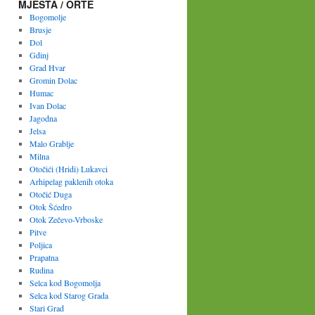
MJESTA / ORTE
Bogomolje
Brusje
Dol
Gdinj
Grad Hvar
Gromin Dolac
Humac
Ivan Dolac
Jagodna
Jelsa
Malo Grablje
Milna
Otočići (Hridi) Lukavci
Arhipelag paklenih otoka
Otočić Duga
Otok Šćedro
Otok Zečevo-Vrboske
Pitve
Poljica
Prapatna
Rudina
Selca kod Bogomolja
Selca kod Starog Grada
Stari Grad