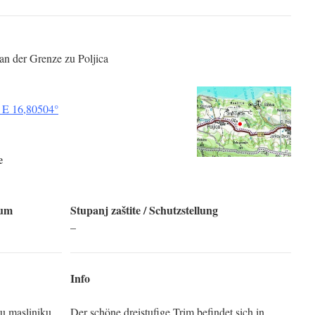
/ an der Grenze zu Poljica
 E 16,80504°
e
tum
Stupanj zaštite / Schutzstellung
–
Info
 u masliniku
Der schöne dreistufige Trim befindet sich in