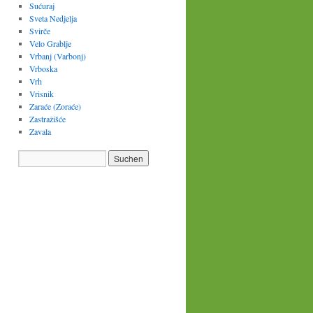
Sućuraj
Sveta Nedjelja
Svirče
Velo Grablje
Vrbanj (Varbonj)
Vrboska
Vrh
Vrisnik
Zaraće (Zoraće)
Zastražišće
Zavala