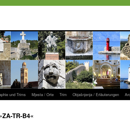
raphie und Trims
Mjesta / Orte
Trim
Objašnjenja / Erläuterungen
Ar
»ZA-TR-B4«