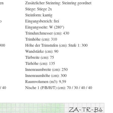
ten
Zusätzlicher Steinring: Steinring geordnet
Stiege: Stiege 2x
Steinform: kantig
o
Eingangsbereich: frei
Eingangsseite: W (280°)
Trimdurchmesser (cm): 430
Trimhöhe (cm): 310
 300
Höhe der Trimstufen (cm): Stufe 1: 300
Wandstärke (cm): 90
Türbreite (cm): 75
Türhöhe (cm): 135
Innenraumbreite (cm): 250
Innenraumhöhe (cm): 300
Raumvolumen (m3): 9,59
/ 40
Nische 1 (P/B/H/T) (cm): 70 / 30 / 40 / 40