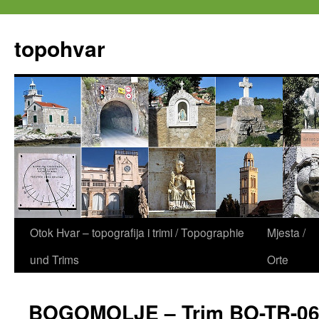
Zum
Inhalt
topohvar
springen
Otok Hvar – topografija i trimi / Topographie
Mjesta /
und Trims
Orte
BOGOMOLJE – Trim BO-TR-0