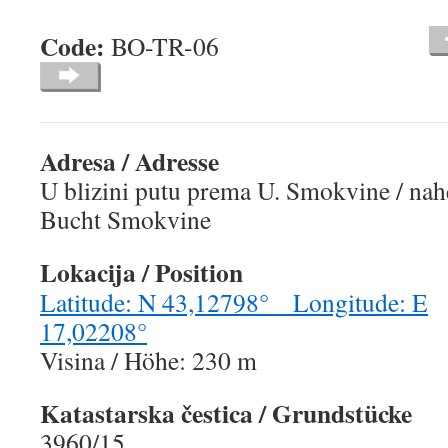
Code:
BO-TR-06
Adresa / Adresse
U blizini putu prema U. Smokvine / na
Bucht Smokvine
Lokacija / Position
Latitude: N 43,12798° Longitude: E
17,02208°
Visina / Höhe: 230 m
Katastarska čestica / Grundstücke
3960/15