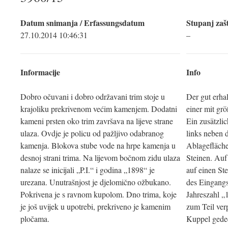
Datum snimanja / Erfassungsdatum
Stupanj zašt
27.10.2014 10:46:31
–
Informacije
Info
Dobro očuvani i dobro održavani trim stoje u
Der gut erhal
krajoliku prekrivenom većim kamenjem. Dodatni
einer mit gr
kameni prsten oko trim završava na lijeve strane
Ein zusätzli
ulaza. Ovdje je policu od pažljivo odabranog
links neben 
kamenja. Blokova stube vode na hrpe kamenja u
Ablagefläche
desnoj strani trima. Na lijevom bočnom zidu ulaza
Steinen. Auf
nalaze se inicijali „P.I.“ i godina „1898“ je
auf einen St
urezana. Unutrašnjost je djelomično ožbukano.
des Eingangs 
Pokrivena je s ravnom kupolom. Dno trima, koje
Jahreszahl „
je još uvijek u upotrebi, prekriveno je kamenim
zum Teil verp
pločama.
Kuppel gede