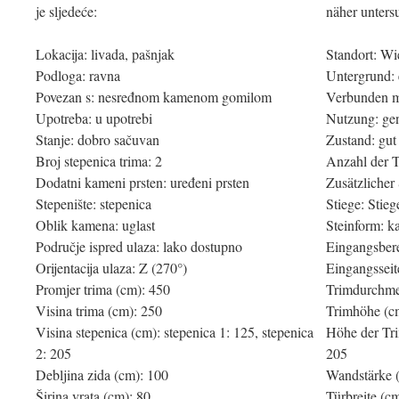
je sljedeće:
näher unters
Lokacija: livada, pašnjak
Standort: Wi
Podloga: ravna
Untergrund:
Povezan s: nesređnom kamenom gomilom
Verbunden mi
Upotreba: u upotrebi
Nutzung: gen
Stanje: dobro sačuvan
Zustand: gut
Broj stepenica trima: 2
Anzahl der T
Dodatni kameni prsten: uređeni prsten
Zusätzlicher 
Stepenište: stepenica
Stiege: Stieg
Oblik kamena: uglast
Steinform: k
Područje ispred ulaza: lako dostupno
Eingangsbere
Orijentacija ulaza: Z (270°)
Eingangsseit
Promjer trima (cm): 450
Trimdurchme
Visina trima (cm): 250
Trimhöhe (c
Visina stepenica (cm): stepenica 1: 125, stepenica
Höhe der Tri
2: 205
205
Debljina zida (cm): 100
Wandstärke 
Širina vrata (cm): 80
Türbreite (c