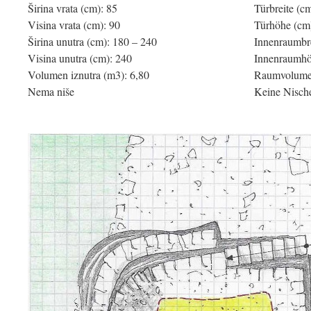
Širina vrata (cm): 85
Türbreite (c
Visina vrata (cm): 90
Türhöhe (cm
Širina unutra (cm): 180 – 240
Innenraumbre
Visina unutra (cm): 240
Innenraumhö
Volumen iznutra (m3): 6,80
Raumvolumen
Nema niše
Keine Nisch