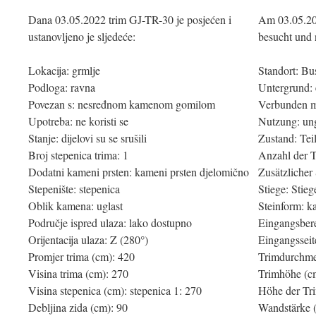
Dana 03.05.2022 trim GJ-TR-30 je posjećen i
Am 03.05.20
ustanovljeno je sljedeće:
besucht und 
Lokacija: grmlje
Standort: B
Podloga: ravna
Untergrund:
Povezan s: nesređnom kamenom gomilom
Verbunden mi
Upotreba: ne koristi se
Nutzung: un
Stanje: dijelovi su se srušili
Zustand: Tei
Broj stepenica trima: 1
Anzahl der T
Dodatni kameni prsten: kameni prsten djelomično
Zusätzlicher 
Stepenište: stepenica
Stiege: Stieg
Oblik kamena: uglast
Steinform: k
Područje ispred ulaza: lako dostupno
Eingangsbere
Orijentacija ulaza: Z (280°)
Eingangsseit
Promjer trima (cm): 420
Trimdurchme
Visina trima (cm): 270
Trimhöhe (c
Visina stepenica (cm): stepenica 1: 270
Höhe der Tri
Debljina zida (cm): 90
Wandstärke 