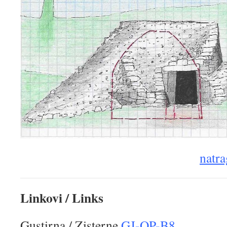
natra
Linkovi / Links
Gustirna / Zisterne
GJ-OP-B8