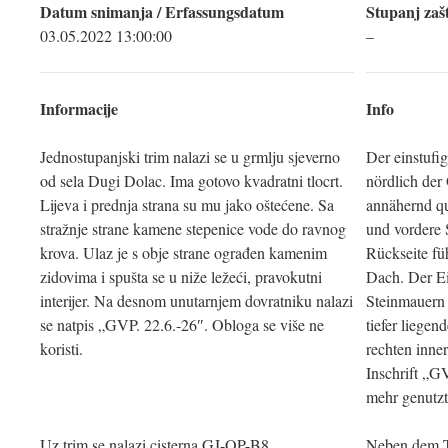
Datum snimanja / Erfassungsdatum
Stupanj zašt
03.05.2022 13:00:00
–
Informacije
Info
Jednostupanjski trim nalazi se u grmlju sjeverno
Der einstufi
od sela Dugi Dolac. Ima gotovo kvadratni tlocrt.
nördlich der
Lijeva i prednja strana su mu jako oštećene. Sa
annähernd qu
stražnje strane kamene stepenice vode do ravnog
und vordere S
krova. Ulaz je s obje strane ograđen kamenim
Rückseite fü
zidovima i spušta se u niže ležeći, pravokutni
Dach. Der Ei
interijer. Na desnom unutarnjem dovratniku nalazi
Steinmauern 
se natpis „GVP. 22.6.-26″. Obloga se više ne
tiefer liege
koristi.
rechten inner
Inschrift „G
mehr genutzt
Uz trim se nalazi cisterna GJ-OP-B8.
Neben dem Tr