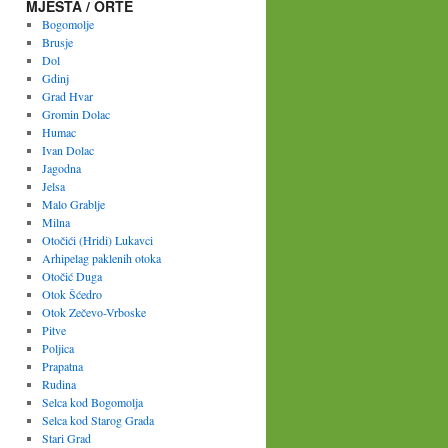
MJESTA / ORTE
Bogomolje
Brusje
Dol
Gdinj
Grad Hvar
Gromin Dolac
Humac
Ivan Dolac
Jagodna
Jelsa
Malo Grablje
Milna
Otočići (Hridi) Lukavci
Arhipelag paklenih otoka
Otočić Duga
Otok Šćedro
Otok Zečevo-Vrboske
Pitve
Poljica
Prapatna
Rudina
Selca kod Bogomolja
Selca kod Starog Grada
Stari Grad