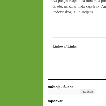
Na predjel Kopito, na rubu puta p
Gradu, nalazi se mala kapela sv. An
Padovinskog iz 17. stoljeća.
Linkovi / Links
–
traženje / Suche
topohvar