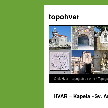
Zum
Inhalt
topohvar
springen
Otok Hvar – topografija i trimi / Topog
HVAR – Kapela »Sv. 