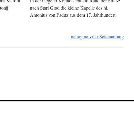
rema Starom
In der Gegend Kopito steht am Rand der Straße
tonij
nach Stari Grad die kleine Kapelle des hl.
Antonius von Padua aus dem 17. Jahrhundert.
natrag na vrh / Seitenanfang