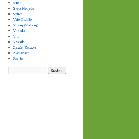
Sućuraj
Sveta Nedjelja
Svirče
Velo Grablje
Vrbanj (Varbonj)
Vrboska
Vrh
Vrisnik
Zaraće (Zoraće)
Zastražišće
Zavala