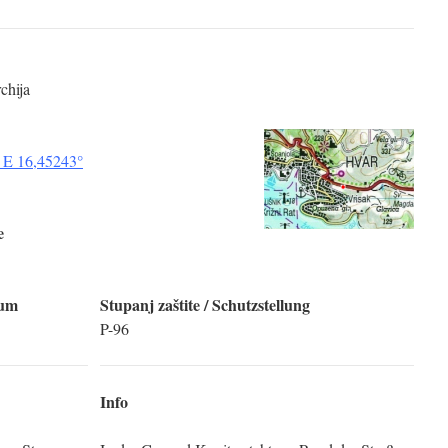
chija
 E 16,45243°
e
tum
Stupanj zaštite
/ Schutzstellung
P-96
Info