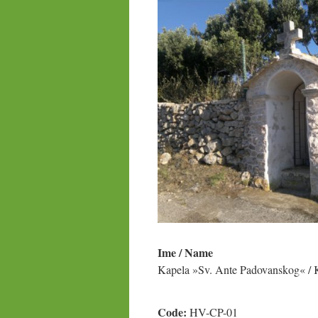
Ime / Name
Kapela »Sv. Ante Padovanskog« / K
Code:
HV-CP-