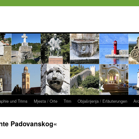
raphie und Trims
Mjesta / Orte
Trim
Objašnjenja / Erläuterungen
Ar
Ante Padovanskog«