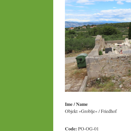
Ime / Name
Objekt »Groblje« / Friedhof
Code:
PO-OG-01