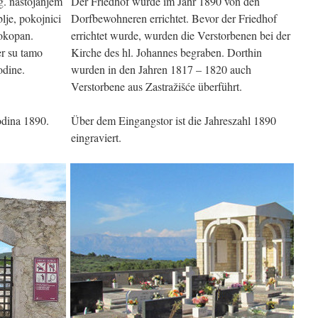
g. nastojanjem
Der Friedhof wurde im Jahr 1890 von den
blje, pokojnici
Dorfbewohneren errichtet. Bevor der Friedhof
pokopan.
errichtet wurde, wurden die Verstorbenen bei der
er su tamo
Kirche des hl. Johannes begraben. Dorthin
odine.
wurden in den Jahren 1817 – 1820 auch
Verstorbene aus Zastražišće überführt.
odina 1890.
Über dem Eingangstor ist die Jahreszahl 1890
eingraviert.