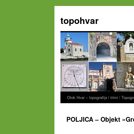
Zum
Inhalt
topohvar
springen
Otok Hvar – topografija i trimi / Topog
POLJICA – Objekt »Gr