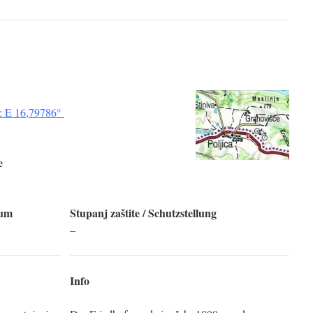
: E 16,79786°
e
tum
Stupanj zaštite
/ Schutzstellung
–
Info