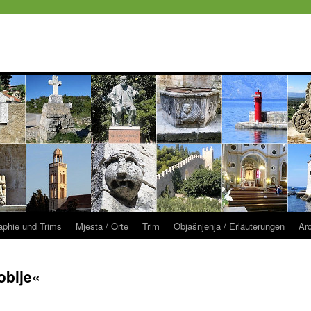
raphie und Trims
Mjesta / Orte
Trim
Objašnjenja / Erläuterungen
Ar
oblje«