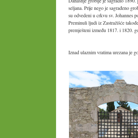
Današnje groblje je sagradio 1890. 
seljana. Prije nego je sagrađeno gro
su odvedeni u crkvu sv. Johannes 
Preminuli ljudi iz Zastražišće takođ
premješteni između 1817. i 1820. g
Iznad ulaznim vratima urezana je g