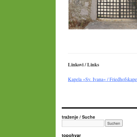
Linkovi / Links
Kapela »Sv. Ivana« / Friedhofskapel
traženje / Suche
topohvar