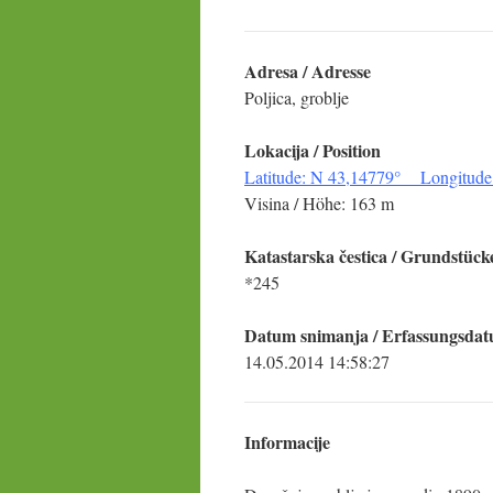
Adresa / Adresse
Poljica, groblje
Lokacija / Position
Latitude: N 43,14779° Longitude
Visina / Höhe: 163 m
Katastarska čestica
/ Grundstück
*245
Datum snimanja / Erfassungsda
14.05.2014 14:58:27
Informacije