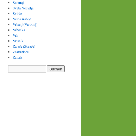
Sućuraj
Sveta Nedjelja
Svirče
Velo Grablje
Vrbanj (Varbonj)
Vrboska
Vrh
Vrisnik
Zaraće (Zoraće)
Zastražišće
Zavala