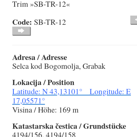
Trim »SB-TR-12«
Code:
SB-TR-12
Adresa / Adresse
Selca kod Bogomolja, Grabak
Lokacija / Position
Latitude: N 43,13101° Longitude: E
17,05571°
Visina / Höhe: 169 m
Katastarska čestica / Grundstücke
4194/156, 4194/158