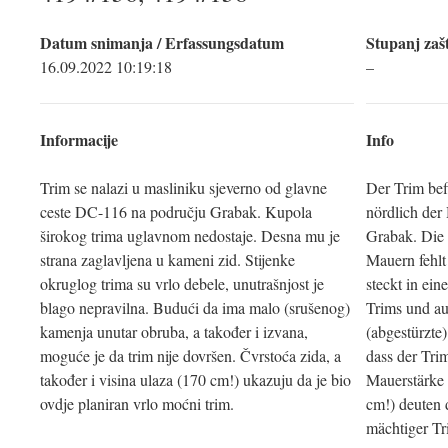
Datum snimanja / Erfassungsdatum
Stupanj zašt
16.09.2022 10:19:18
–
Informacije
Info
Trim se nalazi u masliniku sjeverno od glavne
Der Trim bef
ceste DC-116 na području Grabak. Kupola
nördlich der
širokog trima uglavnom nedostaje. Desna mu je
Grabak. Die 
strana zaglavljena u kameni zid. Stijenke
Mauern fehlt
okruglog trima su vrlo debele, unutrašnjost je
steckt in ei
blago nepravilna. Budući da ima malo (srušenog)
Trims und au
kamenja unutar obruba, a također i izvana,
(abgestürzte)
moguće je da trim nije dovršen. Čvrstoća zida, a
dass der Trim
također i visina ulaza (170 cm!) ukazuju da je bio
Mauerstärke
ovdje planiran vrlo moćni trim.
cm!) deuten d
mächtiger Tr