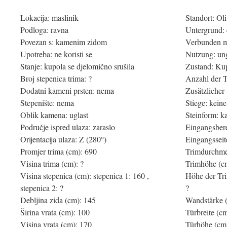
Lokacija: maslinik
Standort: Ol
Podloga: ravna
Untergrund:
Povezan s: kamenim zidom
Verbunden m
Upotreba: ne koristi se
Nutzung: un
Stanje: kupola se djelomično srušila
Zustand: Kup
Broj stepenica trima: ?
Anzahl der T
Dodatni kameni prsten: nema
Zusätzlicher 
Stepenište: nema
Stiege: keine
Oblik kamena: uglast
Steinform: k
Područje ispred ulaza: zaraslo
Eingangsber
Orijentacija ulaza: Z (280°)
Eingangsseit
Promjer trima (cm): 690
Trimdurchme
Visina trima (cm): ?
Trimhöhe (cm
Visina stepenica (cm): stepenica 1: 160 ,
Höhe der Trim
stepenica 2: ?
?
Debljina zida (cm): 145
Wandstärke 
Širina vrata (cm): 100
Türbreite (c
Visina vrata (cm): 170
Türhöhe (cm