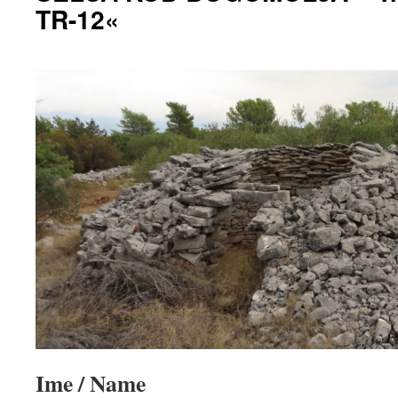
TR-12«
Ime / Name