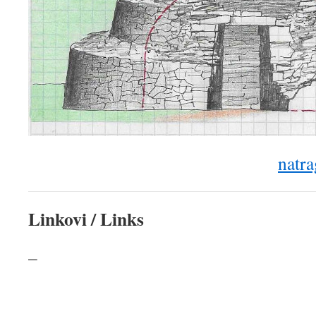
natra
Linkovi / Links
–