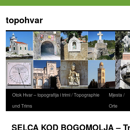
Zum
Inhalt
topohvar
springen
Otok Hvar – topografija i trimi / Topographie
Mjesta /
und Trims
Orte
SELCA KOD BOGOMOLJA – Trim