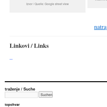
Izvor / Quelle: Google street view
natra
Linkovi / Links
–
traženje / Suche
topohvar