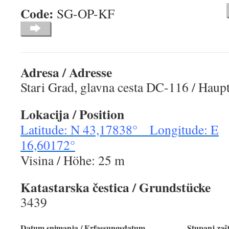
Code:
SG-OP-KF
Adresa / Adresse
Stari Grad, glavna cesta DC-116 / Hau
Lokacija / Position
Latitude: N 43,17838° Longi
t
ude: E
16,60172°
Visina / Höhe: 25 m
Katastarska čestica / Grundstücke
3439
Datum snimanja / Erfassungsdatum
Stupanj zašt