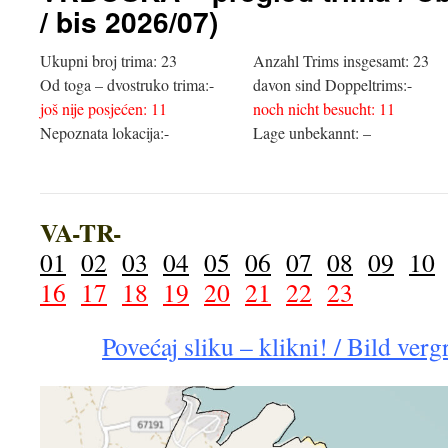
/ bis 2026/07)
Ukupni broj trima: 23
Anzahl Trims insgesamt: 23
Od toga – dvostruko trima:-
davon sind Doppeltrims:-
još nije posjećen: 11
noch nicht besucht: 11
Nepoznata lokacija:-
Lage unbekannt: –
VA-TR-
01
02
03
04
05
06
07
08
09
10
16
17
18
19
20
21
22
23
Povećaj sliku – klikni! / Bild ver