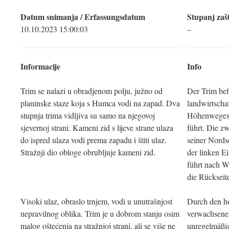
Datum snimanja / Erfassungsdatum
Stupanj zašt
10.10.2023 15:00:03
–
Informacije
Info
Trim se nalazi u obradjenom polju, južno od
Der Trim bef
planinske staze koja s Humca vodi na zapad. Dva
landwirtschaf
stupnja trima vidljiva su samo na njegovoj
Höhenweges,
sjevernoj strani. Kameni zid s lijeve strane ulaza
führt. Die z
do ispred ulaza vodi prema zapadu i štiti ulaz.
seiner Nords
Stražnji dio obloge obrubljuje kameni zid.
der linken E
führt nach W
die Rückseit
Visoki ulaz, obraslo trnjem, vodi u unutrašnjost
Durch den h
nepravilnog oblika. Trim je u dobrom stanju osim
verwachsene
malog oštećenja na stražnjoj strani, ali se više ne
unregelmäßig