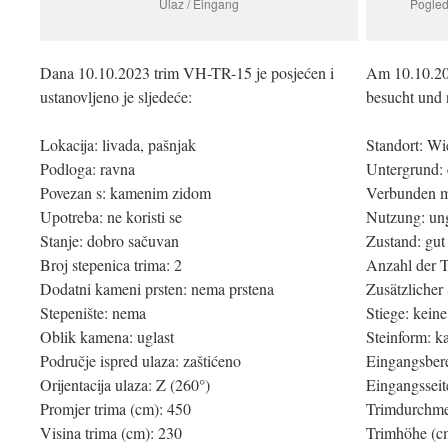
Ulaz / Eingang
Pogled
Dana 10.10.2023 trim VH-TR-15 je posjećen i
Am 10.10.20
ustanovljeno je sljedeće:
besucht und 
Lokacija: livada, pašnjak
Standort: Wi
Podloga: ravna
Untergrund:
Povezan s: kamenim zidom
Verbunden m
Upotreba: ne koristi se
Nutzung: un
Stanje: dobro sačuvan
Zustand: gut
Broj stepenica trima: 2
Anzahl der T
Dodatni kameni prsten: nema prstena
Zusätzlicher 
Stepenište: nema
Stiege: keine
Oblik kamena: uglast
Steinform: k
Područje ispred ulaza: zaštićeno
Eingangsbere
Orijentacija ulaza: Z (260°)
Eingangsseit
Promjer trima (cm): 450
Trimdurchme
Visina trima (cm): 230
Trimhöhe (c