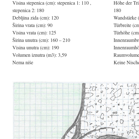
Visina stepenica (cm): stepenica 1: 110 ,
Höhe der Trim
stepenica 2: 180
180
Debljina zida (cm): 120
Wandstärke 
Širina vrata (cm): 90
Türbreite (c
Visina vrata (cm): 125
Türhöhe (cm
Širina unutra (cm): 160 – 210
Innenraumbre
Visina unutra (cm): 190
Innenraumhö
Volumen iznutra (m3): 3,59
Raumvolumen
Nema niše
Keine Nisch