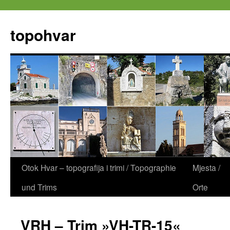
Zum
Inhalt
topohvar
springen
Otok Hvar – topografija i trimi / Topographie
Mjesta /
und Trims
Orte
VRH – Trim »VH-TR-15«