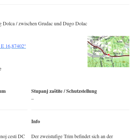
og Dolca / zwischen Grudac und Dugo Dolac
 E 16,87402°
e
tum
Stupanj zaštite / Schutzstellung
–
Info
vnoj cesti DC
Der zweistufige Trim befindet sich an der