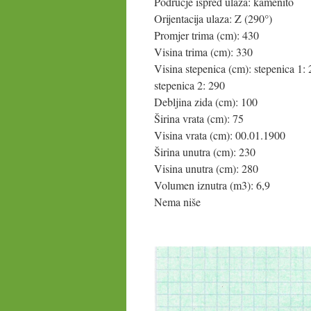
Područje ispred ulaza: kamenito
Orijentacija ulaza: Z (290°)
Promjer trima (cm): 430
Visina trima (cm): 330
Visina stepenica (cm): stepenica 1:
stepenica 2: 290
Debljina zida (cm): 100
Širina vrata (cm): 75
Visina vrata (cm): 00.01.1900
Širina unutra (cm): 230
Visina unutra (cm): 280
Volumen iznutra (m3): 6,9
Nema niše