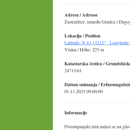
Adresa / Adresse
Zastražišće, između Grudca i Dug
Lokacija / Position
Latitude: N 43,13212° Longitude:
Visina / Höhe: 225 m
Katastarska čestica / Grundstück
2471/161
Datum snimanja / Erfassungsda
01.11.2025 09:00:00
Informacije
Dvostupanjski trim nalazi se na gla