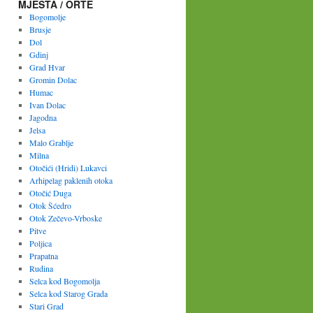
MJESTA / ORTE
Bogomolje
Brusje
Dol
Gdinj
Grad Hvar
Gromin Dolac
Humac
Ivan Dolac
Jagodna
Jelsa
Malo Grablje
Milna
Otočići (Hridi) Lukavci
Arhipelag paklenih otoka
Otočić Duga
Otok Šćedro
Otok Zečevo-Vrboske
Pitve
Poljica
Prapatna
Rudina
Selca kod Bogomolja
Selca kod Starog Grada
Stari Grad