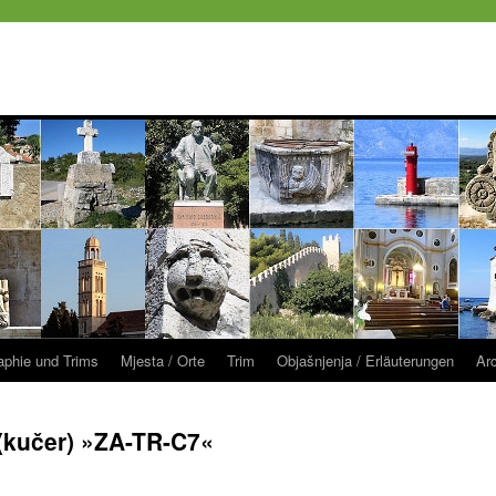
raphie und Trims
Mjesta / Orte
Trim
Objašnjenja / Erläuterungen
Ar
(kučer) »ZA-TR-C7«