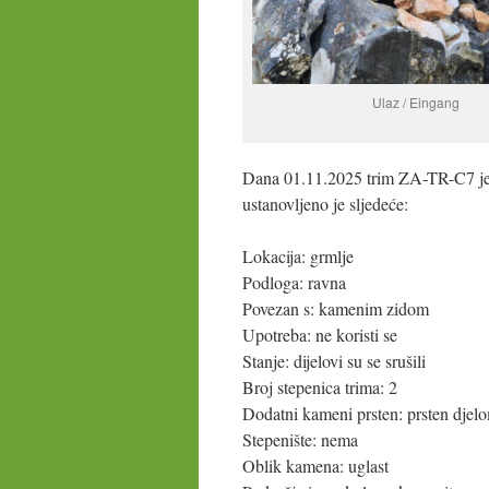
Ulaz / Eingang
Dana 01.11.2025 trim ZA-TR-C7 je
ustanovljeno je sljedeće:
Lokacija: grmlje
Podloga: ravna
Povezan s: kamenim zidom
Upotreba: ne koristi se
Stanje: dijelovi su se srušili
Broj stepenica trima: 2
Dodatni kameni prsten: prsten djel
Stepenište: nema
Oblik kamena: uglast