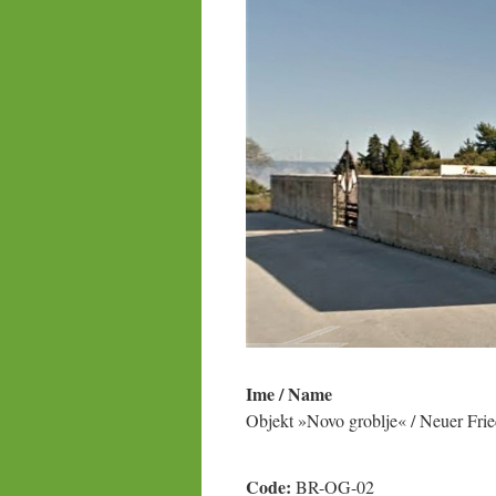
Ime / Name
Objekt »Novo groblje« / Neuer Fri
Code:
BR-OG-02