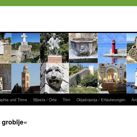
raphie und Trims
Mjesta / Orte
Trim
Objašnjenja / Erläuterungen
Ar
 groblje«