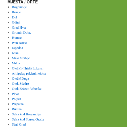
MJESTA / ORTE
Bogomolje
Brusje
Dol
Gdinj
Grad Hvar
Gromin Dolac
Humac
Ivan Dolac
Jagodna
Jelsa
Malo Grablje
Milna
Otočići (Hridi) Lukavci
Arhipelag paklenih otoka
Otočić Duga
Otok Šćedro
Otok Zečevo-Vrboske
Pitve
Poljica
Prapatna
Rudina
Selca kod Bogomolja
Selca kod Starog Grada
Stari Grad