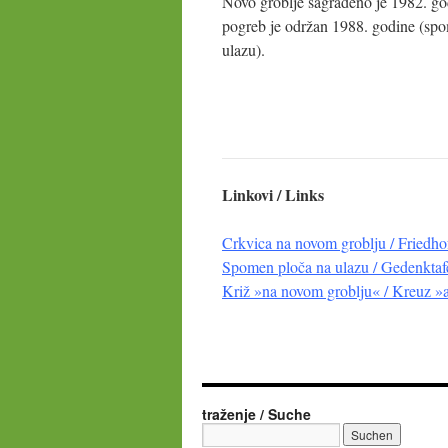
Novo groblje sagrađeno je 1982. go
pogreb je održan 1988. godine (sp
ulazu).
Linkovi / Links
Crkvica na novom groblju / Friedho
Spomen ploča na ulazu / Gedenktaf
Križ »na novom groblju« / Kreuz »
traženje / Suche