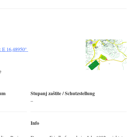
: E 16,48950°
e
tum
Stupanj zaštite
/ Schutzstellung
–
Info