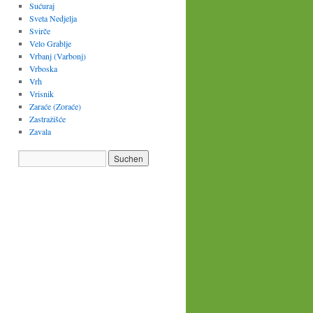
Sućuraj
Sveta Nedjelja
Svirče
Velo Grablje
Vrbanj (Varbonj)
Vrboska
Vrh
Vrisnik
Zaraće (Zoraće)
Zastražišće
Zavala