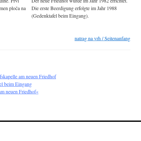
dine. Prvi
Der neue Friedhof wurde im Jahr 1982 errichtet.
omen ploča na
Die erste Beerdigung erfolgte im Jahr 1988
(Gedenktafel beim Eingang).
natrag na vrh / Seitenanfang
fskapelle am neuen Friedhof
el beim Eingang
am neuen Friedhof«