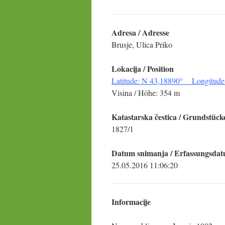
Adresa / Adresse
Brusje, Ulica Priko
Lokacija
/ Position
Latitude: N 43,18890° Longitude
Visina / Höhe: 354 m
Katastarska čestica
/ Grundstück
1827/1
Datum snimanja / Erfassungsda
25.05.2016 11:06:20
Informacije