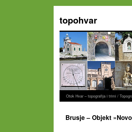
Zum
Inhalt
topohvar
springen
Otok Hvar – topografija i trimi / Topog
Brusje – Objekt »Novo