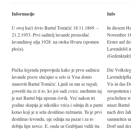
Informacije
Info
U ovoj kući živio Bartul Tomičić 18.11.1869. –
In diesem Ha
21.2.1953. Prvi saditelj lavande proizođač
November 186
lavandinog ulja 1928. na otoku Hvaru (spomen
Erster auf d
ploča).
Lavendelöl i
(Gedenktafel
Pučka legenda pripovijeda kako je prvu sadnicu
Die Volkslege
lavande posve slučajno u selo iz Visa donio
Lavendelpfla
stanoviti Bartul Tomičić. Ljudi su mu se rugali,
Vis in das D
govorili šta će ti to, ko još sadi cviće, međutim taj
verspotteten 
je naš Bartul bija uporan čovik. Već nakon tri
geschehen wü
godine skupija je nikoliko vrića i odnija ih u parni
unser Bartul 
kotao koji je u selu destilirao ružmarin. Tu je prvi
nach drei Jah
destilirao levondu, uje odnija na pazar i za to
sammelten u
dobija lipe novce. E, onda su Grabljani vidili šta
Dorf und des