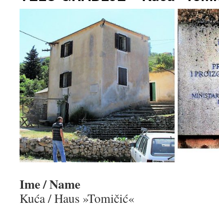
Ime / Name
Kuća / Haus »Tomičić«