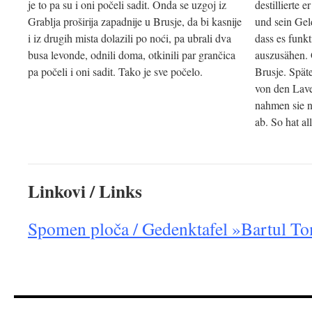
je to pa su i oni počeli sadit. Onda se uzgoj iz
destillierte 
Grablja proširija zapadnije u Brusje, da bi kasnije
und sein Gel
i iz drugih mista dolazili po noći, pa ubrali dva
dass es funkt
busa levonde, odnili doma, otkinili par grančica
auszusähen. 
pa počeli i oni sadit. Tako je sve počelo.
Brusje. Spät
von den Lave
nahmen sie 
ab. So hat al
Linkovi / Links
Spomen ploča / Gedenktafel »Bartul To