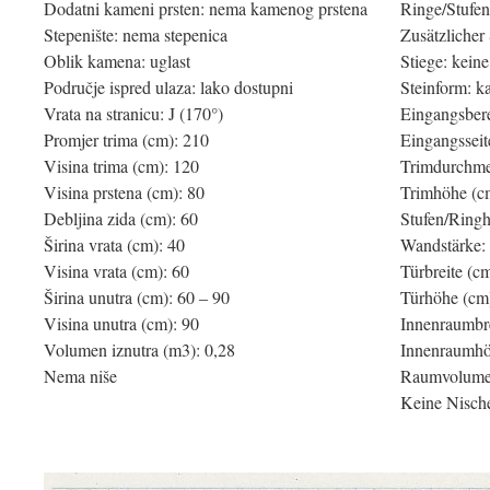
Dodatni kameni prsten: nema kamenog prstena
Ringe/Stufen
Stepenište: nema stepenica
Zusätzlicher 
Oblik kamena: uglast
Stiege: keine
Područje ispred ulaza: lako dostupni
Steinform: k
Vrata na stranicu: J (170°)
Eingangsbere
Promjer trima (cm): 210
Eingangsseit
Visina trima (cm): 120
Trimdurchme
Visina prstena (cm): 80
Trimhöhe (c
Debljina zida (cm): 60
Stufen/Ringh
Širina vrata (cm): 40
Wandstärke:
Visina vrata (cm): 60
Türbreite (c
Širina unutra (cm): 60 – 90
Türhöhe (cm
Visina unutra (cm): 90
Innenraumbre
Volumen iznutra (m3): 0,28
Innenraumhö
Nema niše
Raumvolumen
Keine Nisch