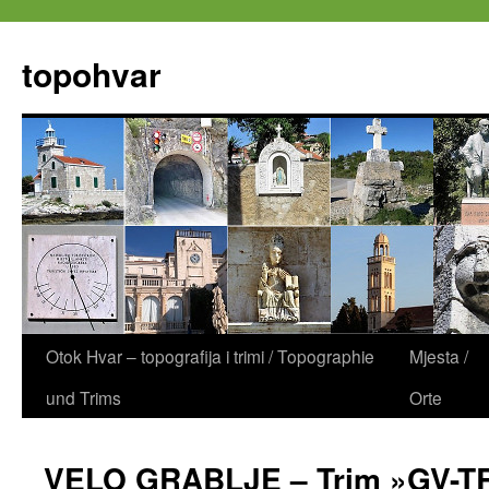
Zum
Inhalt
topohvar
springen
Otok Hvar – topografija i trimi / Topographie
Mjesta /
und Trims
Orte
VELO GRABLJE – Trim »GV-T