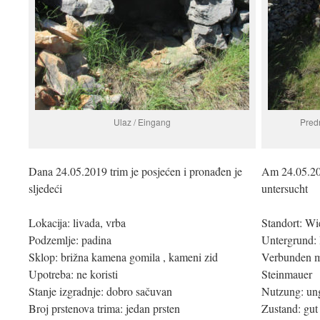
Ulaz / Eingang
Predn
Dana 24.05.2019 trim je posjećen i pronađen je
Am 24.05.20
sljedeći
untersucht
Lokacija: livada, vrba
Standort: Wi
Podzemlje: padina
Untergrund:
Sklop: brižna kamena gomila , kameni zid
Verbunden mi
Upotreba: ne koristi
Steinmauer
Stanje izgradnje: dobro sačuvan
Nutzung: un
Broj prstenova trima: jedan prsten
Zustand: gut