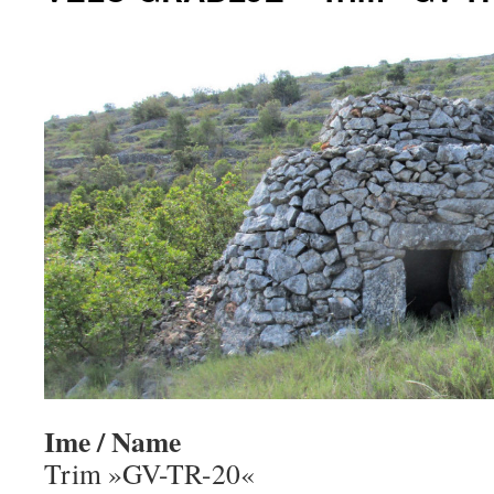
Ime / Name
Trim »GV-TR-20«