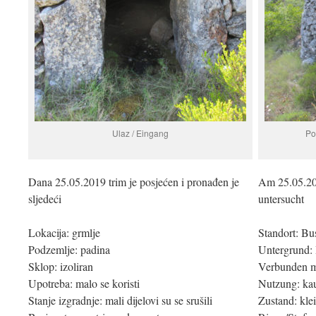
Ulaz / Eingang
Po
Dana 25.05.2019 trim je posjećen i pronađen je
Am 25.05.20
sljedeći
untersucht
Lokacija: grmlje
Standort: B
Podzemlje: padina
Untergrund:
Sklop: izoliran
Verbunden mi
Upotreba: malo se koristi
Nutzung: ka
Stanje izgradnje: mali dijelovi su se srušili
Zustand: klei