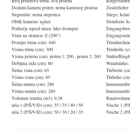
Broj prstenova trima: dva prstena
Ringe/Stufen
Dodatni kameni prsten: nema kamenog prstena
Zusätzlicher 
Stepenište: nema stepenica
Stiege: keine
Oblik kamena: uglast
Steinform: k
Područje ispred ulaza: lako dostupni
Eingangsbere
Vrata na stranicu: Z (290°)
Eingangsseit
Promjer trima (cm): 440
Trimdurchme
Visina trima (cm): 300
Trimhöhe (c
Visina prstena (cm): prsten 1: 200 , prsten 2: 260
Stufen/Ringh
Debljina zida (cm): 80
Wandstärke:
Širina vrata (cm): 65
Türbreite (c
Visina vrata (cm): 85
Türhöhe (cm
Širina unutra (cm): 280
Innenraumbre
Visina unutra (cm): 280
Innenraumhö
Volumen iznutra (m3): 9,38
Raumvolumen
niša 1 (P/Š/V/D) (cm): 35 / 35 / 40 / 50
Nische 1 (P/
niša 2 (P/Š/V/D) (cm): 50 / 30 / 20 / 35
Nische 2 (P/