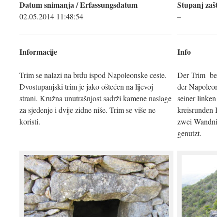
Datum snimanja / Erfassungsdatum
Stupanj zašt
02.05.2014 11:48:54
–
Informacije
Info
Trim se nalazi na brdu ispod Napoleonske ceste.
Der Trim bef
Dvostupanjski trim je jako oštećen na lijevoj
der Napoleon
strani. Kružna unutrašnjost sadrži kamene naslage
seiner linken
za sjedenje i dvije zidne niše. Trim se više ne
kreisrunden 
koristi.
zwei Wandni
genutzt.