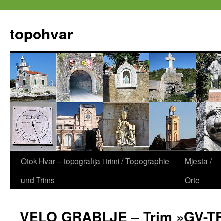
Zum
Inhalt
topohvar
springen
Otok Hvar – topografija i trimi / Topographie
Mjesta /
und Trims
Orte
VELO GRABLJE – Trim »GV-T