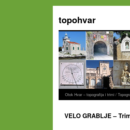
Zum
Inhalt
topohvar
springen
Otok Hvar – topografija i trimi / Topog
VELO GRABLJE – Trim