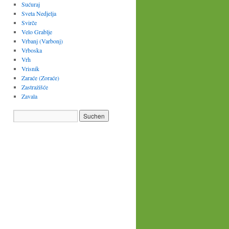
Sućuraj
Sveta Nedjelja
Svirče
Velo Grablje
Vrbanj (Varbonj)
Vrboska
Vrh
Vrisnik
Zaraće (Zoraće)
Zastražišće
Zavala