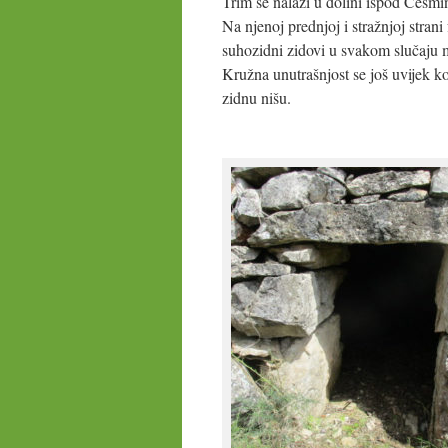
Trim se nalazi u dolini ispod Česmi
Na njenoj prednjoj i stražnjoj strani
suhozidni zidovi u svakom slučaju m
Kružna unutrašnjost se još uvijek kor
zidnu nišu.