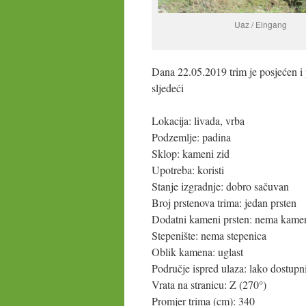
Uaz / Eingang
Dana 22.05.2019 trim je posjećen i
sljedeći
Lokacija: livada, vrba
Podzemlje: padina
Sklop: kameni zid
Upotreba: koristi
Stanje izgradnje: dobro sačuvan
Broj prstenova trima: jedan prsten
Dodatni kameni prsten: nema kame
Stepenište: nema stepenica
Oblik kamena: uglast
Područje ispred ulaza: lako dostupn
Vrata na stranicu: Z (270°)
Promjer trima (cm): 340