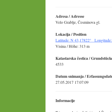
Adresa / Adresse
Velo Grablje, Česminova gl.
Lokacija / Position
Latitude: N 43,17822° Longitude:
Visina / Höhe: 313 m
Katastarska čestica / Grundstück
4533
Datum snimanja / Erfassungsda
27.05.2017 17:07:09
Informacije