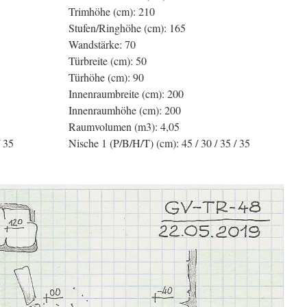
Trimhöhe (cm): 210
Stufen/Ringhöhe (cm): 165
Wandstärke: 70
Türbreite (cm): 50
Türhöhe (cm): 90
Innenraumbreite (cm): 200
Innenraumhöhe (cm): 200
Raumvolumen (m3): 4,05
/ 35
Nische 1 (P/B/H/T) (cm): 45 / 30 / 35 / 35