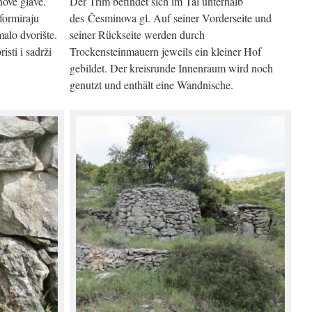
nove glave.
Der Trim befindet sich im Tal unterhalb
 formiraju
des Česminova gl. Auf seiner Vorderseite und
alo dvorište.
seiner Rückseite werden durch
isti i sadrži
Trockensteinmauern jeweils ein kleiner Hof
gebildet. Der kreisrunde Innenraum wird noch
genutzt und enthält eine Wandnische.