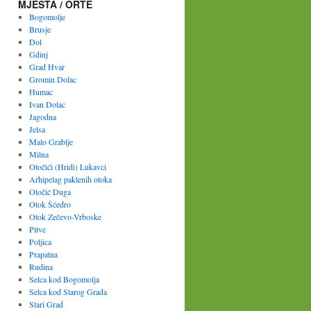
MJESTA / ORTE
Bogomolje
Brusje
Dol
Gdinj
Grad Hvar
Gromin Dolac
Humac
Ivan Dolac
Jagodna
Jelsa
Malo Grablje
Milna
Otočići (Hridi) Lukavci
Arhipelag paklenih otoka
Otočić Duga
Otok Šćedro
Otok Zečevo-Vrboske
Pitve
Poljica
Prapatna
Rudina
Selca kod Bogomolja
Selca kod Starog Grada
Stari Grad