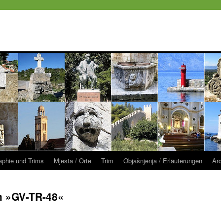
raphie und Trims
Mjesta / Orte
Trim
Objašnjenja / Erläuterungen
Ar
 »GV-TR-48«