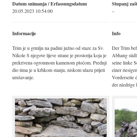
Datum snimanja / Erfassungsdatum
Stupanj zašt
20.05.2023 10:54:00
–
Informacije
Info
Trim je u grmlju na padini južno od staze za Sv.
Der Trim be
Nikole S njegove lijeve strane je prostorija koja je
Abhang südl
prekrivena ogromnom kamenom pločom. Prednji
seine linke S
dio tima je u krhkom stanju, niskom ulazu prijeti
einer riesige
urušavanje.
Vorderseite d
der niedrige