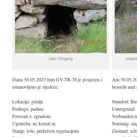
ulaz / Eingang
pogled
Dana 30.05.2023 trim GV-TR-78 je posjećen i
Am 30.05.20
ustanovljeno je sljedeće:
besucht und 
Lokacija: grmlje
Standort: B
Podloga: padina
Untergrund:
Povezan s: zgradom
Verbunden m
Upotreba: ne koristi se
Nutzung: un
Stanje: loše, prekriven vegetacijom
Zustand: sch