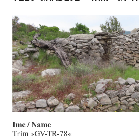
Ime / Name
Trim »GV-TR-78«