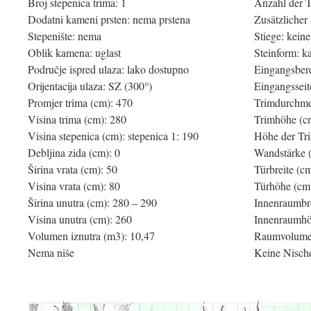
Broj stepenica trima: 1
Anzahl der T
Dodatni kameni prsten: nema prstena
Zusätzlicher 
Stepenište: nema
Stiege: keine
Oblik kamena: uglast
Steinform: k
Područje ispred ulaza: lako dostupno
Eingangsbere
Orijentacija ulaza: SZ (300°)
Eingangssei
Promjer trima (cm): 470
Trimdurchme
Visina trima (cm): 280
Trimhöhe (c
Visina stepenica (cm): stepenica 1: 190
Höhe der Tri
Debljina zida (cm): 0
Wandstärke 
Širina vrata (cm): 50
Türbreite (c
Visina vrata (cm): 80
Türhöhe (cm
Širina unutra (cm): 280 – 290
Innenraumbre
Visina unutra (cm): 260
Innenraumhö
Volumen iznutra (m3): 10,47
Raumvolumen
Nema niše
Keine Nisch