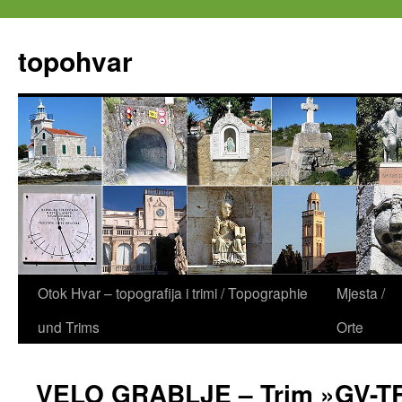
Zum
Inhalt
topohvar
springen
Otok Hvar – topografija i trimi / Topographie
Mjesta /
und Trims
Orte
VELO GRABLJE – Trim »GV-T