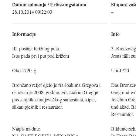
Datum snimanja / Erfassungsdatum
Stupanj zašt
28.10.2014 09:22:03
–
Informacije
Info
III. postaja Križnog puta.
3. Kreuzwegs
Isus pada prvi put pod križem
Jesus fällt 
Oko 1720. g.
Um 1720
Brončano reljef djelo je fra Joakima Gregova i
Das Bronzere
osnovan je 2008. godine. Fra Joakim Greg je
Greg und wur
predstojniku franjevačkog samostana, kipar,
Joachim Greg
slikar, pjesnik i restaurator.
und akad. Bi
Restaurator.
Natpis na dnu:
Bildunterschr
NA ČAST BORISA MESARICA
In Ehren Bor