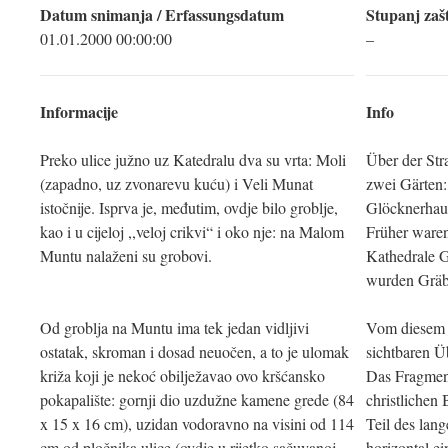
Datum snimanja / Erfassungsdatum
Stupanj zašt
01.01.2000 00:00:00
–
Informacije
Info
Preko ulice južno uz Katedralu dva su vrta: Moli
Über der Str
(zapadno, uz zvonarevu kuću) i Veli Munat
zwei Gärten
istočnije. Isprva je, međutim, ovdje bilo groblje,
Glöcknerhaus
kao i u cijeloj ,,veloj crikvi“ i oko nje: na Malom
Früher ware
Muntu nalaženi su grobovi.
Kathedrale G
wurden Gräb
Od groblja na Muntu ima tek jedan vidljivi
Vom diesem F
ostatak, skroman i dosad neuočen, a to je ulomak
sichtbaren Ü
križa koji je nekoć obilježavao ovo kršćansko
Das Fragment
pokapalište: gornji dio uzdužne kamene grede (84
christlichen 
x 15 x 16 cm), uzidan vodoravno na visini od 114
Teil des lan
cm od pločnika ulice (ovdje u rijetko sačuvanoj
horizontal e