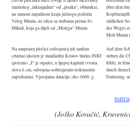
starinskoj „inkunjaduri“ od „pisaka“, oblutaka),
über dem hier
na samom zapadnom kraju južnoga podzida
Kopfsteinpfl
Velog Munta, uz ulicu sa stubama prema Sv.
südlichen So
Mikuli, koja ga dijeli od „Molega“ Munta
des Weges zu
Moli Munat t
Na natpisnoj pločici (odvojenoj tek tankim
Auf dem Schi
crtama) ukošen je standardni Kristov titulus INRI
stehen die C
(početno „I“ je otpalo), u lijepoj kapitali (visina
fehlt), in f
slova 6 cm, odvojena uobičajenim trokutastim
durch dreiec
zaporkama). Vjerojatna datacija: oko 1600. g.
Datierung: 
natra
(Joško Kovačić, Kruvenic