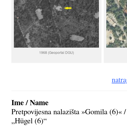
1968 (Geoportal DGU)
natra
Ime / Name
Pretpovijesna nalazišta »Gomila (6)« / 
„Hügel (6)“