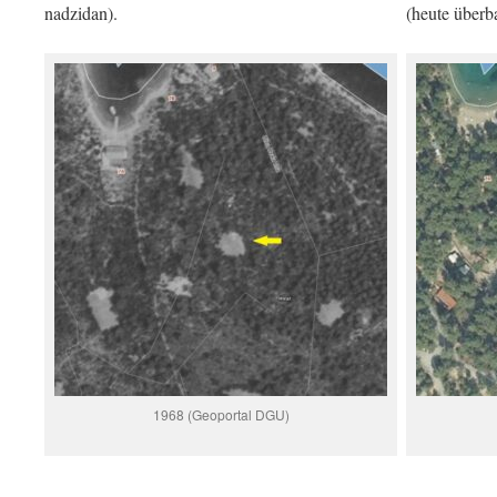
nadzidan).
(heute überba
1968 (Geoportal DGU)