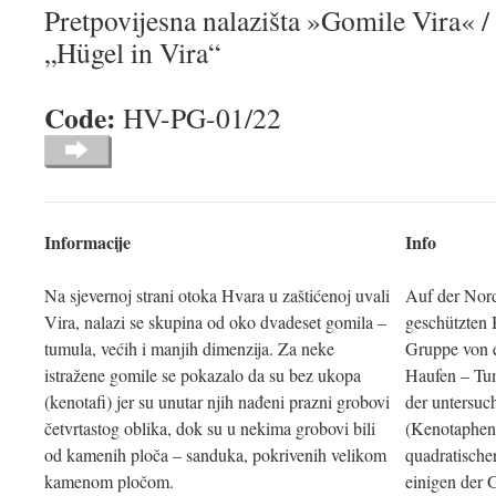
Pretpovijesna nalazišta »Gomile Vira« / 
„Hügel in Vira“
Code:
HV-PG-01
Informacije
Info
Na sjevernoj strani otoka Hvara u zaštićenoj uvali
Auf der Nord
Vira, nalazi se skupina od oko dvadeset gomila –
geschützten 
tumula, većih i manjih dimenzija. Za neke
Gruppe von e
istražene gomile se pokazalo da su bez ukopa
Haufen – Tumu
(kenotafi) jer su unutar njih nađeni prazni grobovi
der untersuc
četvrtastog oblika, dok su u nekima grobovi bili
(Kenotaphen)
od kamenih ploča – sanduka, pokrivenih velikom
quadratische
kamenom pločom.
einigen der 