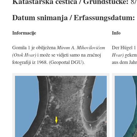
Katastarska čestica / Grundstücke:
8/
Datum snimanja / Erfassungsdatum:
Informacije
Info
Gomila 1 je obilježena
Mirom A. Mihovilovićem
Der Hügel 1 
(Otok Hvar)
i može se vidjeti samo na zračnoj
Hvar)
gekenn
fotografiji iz 1968. (Geoportal DGU).
aus dem Jah