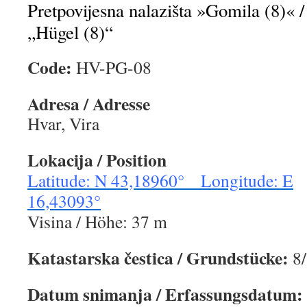
Pretpovijesna nalazišta »Gomila (8)« / 
„Hügel (8)“
Code:
HV-PG-08
Adresa / Adresse
Hvar, Vira
Lokacija / Position
Latitude: N 43,18960° Longitude: E
16,43093°
Visina / Höhe: 37 m
Katastarska čestica / Grundstücke:
8
Datum snimanja / Erfassungsdatum: