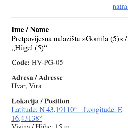
natra
Ime / Name
Pretpovijesna nalazišta »Gomila (5)« / 
„Hügel (5)“
Code:
HV-PG-05
Adresa / Adresse
Hvar, Vira
Lokacija / Position
Latitude: N 43,19110° Longitude: E
16,43138°
Visina / Höhe: 15 m