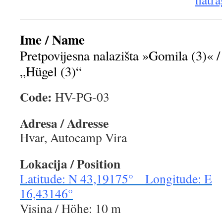
Ime / Name
Pretpovijesna nalazišta »Gomila (3)« / 
„Hügel (3)“
Code:
HV-PG-03
Adresa / Adresse
Hvar, Autocamp Vira
Lokacija / Position
Latitude: N 43,19175° Longitude: E
16,43146°
Visina / Höhe: 10 m