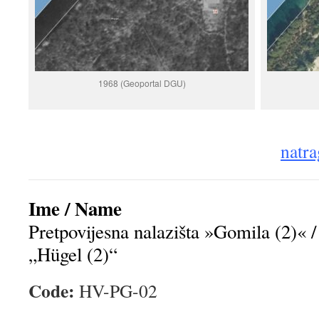
1968 (Geoportal DGU)
natra
Ime / Name
Pretpovijesna nalazišta »Gomila (2)« / 
„Hügel (2)“
Code:
HV-PG-02