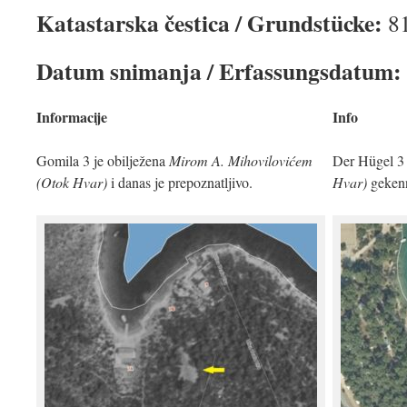
Katastarska čestica / Grundstücke:
8
Datum snimanja / Erfassungsdatum:
Informacije
Info
Gomila 3 je obilježena
Mirom A. Mihovilovićem
Der Hügel 3 
(Otok Hvar)
i danas je prepoznatljivo.
Hvar)
gekenn