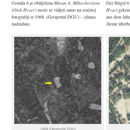
Gomila 6 je obilježena
Mirom A. Mihovilovićem
Der Hügel 6 
(Otok Hvar)
i može se vidjeti samo na zračnoj
Hvar)
gekenn
fotografiji iz 1968. (Geoportal DGU) – (danas
aus dem Jah
nadzidan).
(heute überba
1968 (Geoportal DGU)