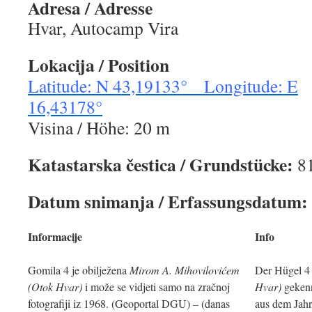
Adresa / Adresse
Hvar, Autocamp Vira
Lokacija / Position
Latitude: N 43,19133° Longitude: E
16,43178°
Visina / Höhe: 20 m
Katastarska čestica / Grundstücke:
8
Datum snimanja / Erfassungsdatum:
Informacije
Info
Gomila 4 je obilježena
Mirom A. Mihovilovićem
Der Hügel 4 
(Otok Hvar)
i može se vidjeti samo na zračnoj
Hvar)
gekenn
fotografiji iz 1968. (Geoportal DGU) – (danas
aus dem Jah