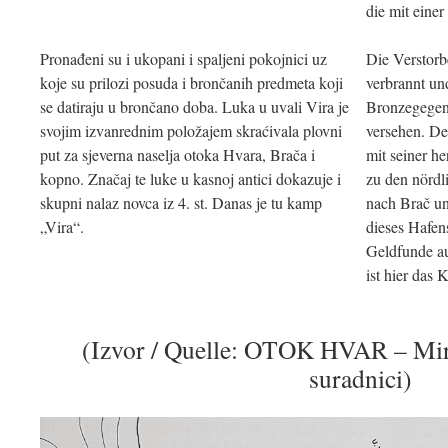
die mit einer
Pronađeni su i ukopani i spaljeni pokojnici uz
Die Verstor
koje su prilozi posuda i brončanih predmeta koji
verbrannt u
se datiraju u brončano doba. Luka u uvali Vira je
Bronzegegen
svojim izvanrednim položajem skraćivala plovni
versehen. De
put za sjeverna naselja otoka Hvara, Brača i
mit seiner 
kopno. Značaj te luke u kasnoj antici dokazuje i
zu den nördl
skupni nalaz novca iz 4. st. Danas je tu kamp
nach Brač u
„Vira“.
dieses Hafens
Geldfunde au
ist hier das
(Izvor / Quelle: OTOK HVAR – Mir
suradnici)