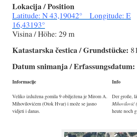
Lokacija / Position
Latitude: N 43,19042° Longitude: E
16,43193°
Visina / Höhe: 29 m
Katastarska čestica / Grundstücke:
8
Datum snimanja / Erfassungsdatum:
Informacije
Info
Veliko izdužena gomila 9 obilježena je Mirom A.
Der große, l
Mihovilovićem (Otok Hvar) i može se jasno
Mihovilović 
vidjeti i danas.
heute noch g