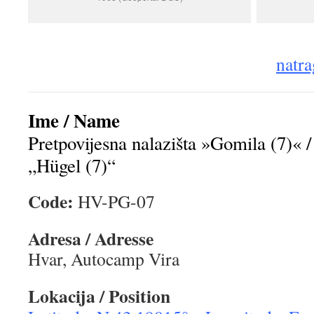
natra
Ime / Name
Pretpovijesna nalazišta »Gomila (7)« / 
„Hügel (7)“
Code:
HV-PG-07
Adresa / Adresse
Hvar, Autocamp Vira
Lokacija / Position