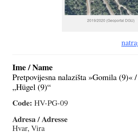
2019/2020 (Geoportal DGU)
natra
Ime / Name
Pretpovijesna nalazišta »Gomila (9)« / 
„Hügel (9)“
Code:
HV-PG-09
Adresa / Adresse
Hvar, Vira