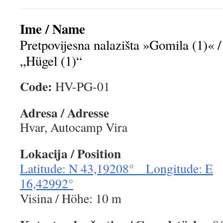
Ime / Name
Pretpovijesna nalazišta »Gomila (1)« / 
„Hügel (1)“
Code:
HV-PG-01
Adresa / Adresse
Hvar, Autocamp Vira
Lokacija / Position
Latitude: N 43,19208° Longitude: E
16,42992°
Visina / Höhe: 10 m