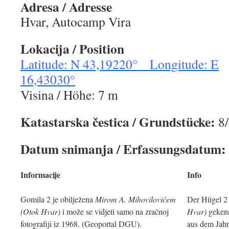
Adresa / Adresse
Hvar, Autocamp Vira
Lokacija / Position
Latitude: N 43,19220° Longitude: E
16,43030°
Visina / Höhe: 7 m
Katastarska čestica / Grundstücke:
8
Datum snimanja / Erfassungsdatum:
Informacije
Info
Gomila 2 je obilježena
Mirom A. Mihovilovićem
Der Hügel 2 
(Otok Hvar)
i može se vidjeti samo na zračnoj
Hvar)
gekenn
fotografiji iz 1968. (Geoportal DGU).
aus dem Jah