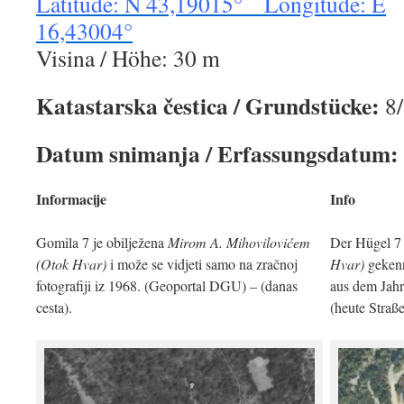
Latitude: N 43,19015° Longitude: E
16,43004°
Visina / Höhe: 30 m
Katastarska čestica / Grundstücke:
8
Datum snimanja / Erfassungsdatum:
Informacije
Info
Gomila 7 je obilježena
Mirom A. Mihovilovićem
Der Hügel 7 
(Otok Hvar)
i može se vidjeti samo na zračnoj
Hvar)
gekenn
fotografiji iz 1968. (Geoportal DGU) – (danas
aus dem Jah
cesta).
(heute Straße