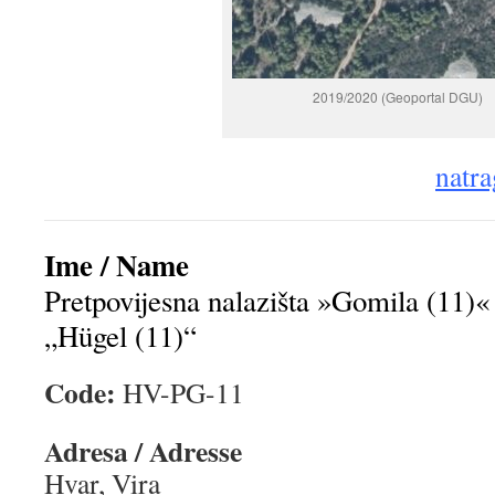
2019/2020 (Geoportal DGU)
natra
Ime / Name
Pretpovijesna nalazišta »Gomila (11)« 
„Hügel (11)“
Code:
HV-PG-11
Adresa / Adresse
Hvar, Vira