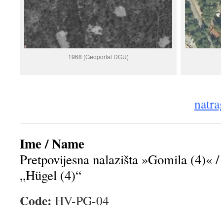
1968 (Geoportal DGU)
natra
Ime / Name
Pretpovijesna nalazišta »Gomila (4)« / 
„Hügel (4)“
Code:
HV-PG-04