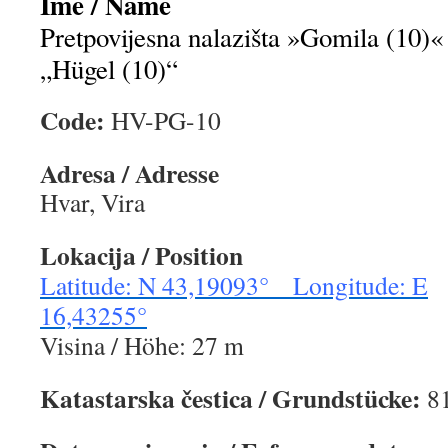
Ime / Name
Pretpovijesna nalazišta »Gomila (10)« 
„Hügel (10)“
Code:
HV-PG-10
Adresa / Adresse
Hvar, Vira
Lokacija / Position
Latitude: N 43,19093° Longitude: E
16,43255°
Visina / Höhe: 27 m
Katastarska čestica / Grundstücke:
81