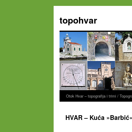
Zum
Inhalt
topohvar
springen
Otok Hvar – topografija i trimi / Topog
HVAR – Kuća »Barbić