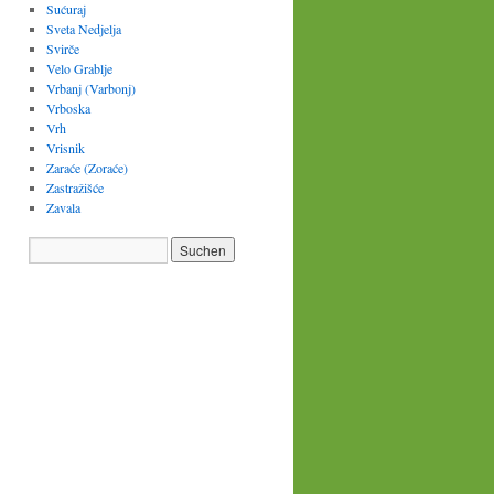
Sućuraj
Sveta Nedjelja
Svirče
Velo Grablje
Vrbanj (Varbonj)
Vrboska
Vrh
Vrisnik
Zaraće (Zoraće)
Zastražišće
Zavala