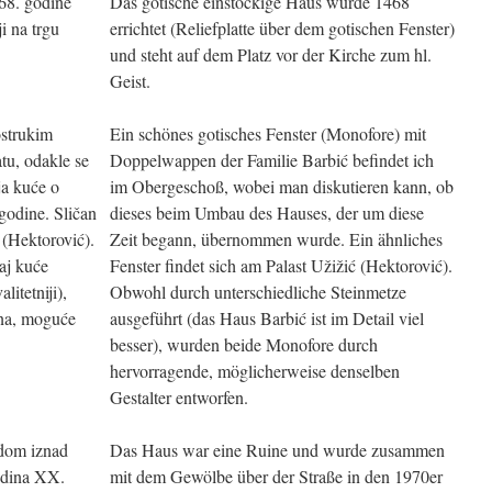
68. godine
Das gotische einstöckige Haus wurde 1468
i na trgu
errichtet (Reliefplatte über dem gotischen Fenster)
und steht auf dem Platz vor der Kirche zum hl.
Geist.
ostrukim
Ein schönes gotisches Fenster (Monofore) mit
tu, odakle se
Doppelwappen der Familie Barbić befindet ich
ja kuće o
im Obergeschoß, wobei man diskutieren kann, ob
 godine. Sličan
dieses beim Umbau des Hauses, der um diese
 (Hektorović).
Zeit begann, übernommen wurde. Ein ähnliches
naj kuće
Fenster findet sich am Palast Užižić (Hektorović).
itetniji),
Obwohl durch unterschiedliche Steinmetze
sna, moguće
ausgeführt (das Haus Barbić ist im Detail viel
besser), wurden beide Monofore durch
hervorragende, möglicherweise denselben
Gestalter entworfen.
odom iznad
Das Haus war eine Ruine und wurde zusammen
odina XX.
mit dem Gewölbe über der Straße in den 1970er