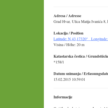
Adresa / Adresse
Grad Hvar, Ulica Matija Ivanića 8,
Lokacija
/ Position
Latitude: N 43,17320° Longitude:
Visina / Höhe: 20 m
Katastarska
č
estica
/ Grundstück
*158/1
Datum snimanja / Erfassungsda
15.02.2015 10:59:01
Informacije