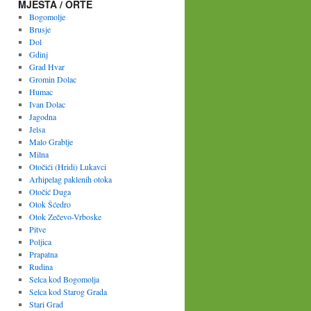
MJESTA / ORTE
Bogomolje
Brusje
Dol
Gdinj
Grad Hvar
Gromin Dolac
Humac
Ivan Dolac
Jagodna
Jelsa
Malo Grablje
Milna
Otočići (Hridi) Lukavci
Arhipelag paklenih otoka
Otočić Duga
Otok Šćedro
Otok Zečevo-Vrboske
Pitve
Poljica
Prapatna
Rudina
Selca kod Bogomolja
Selca kod Starog Grada
Stari Grad