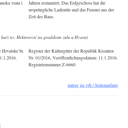
anska vrata i
Jahren restauriert. Das Erdgeschoss hat die
ursprüngliche Ladentür und das Fenster aus der
Zeit des Baus.
 kući tzv. Hektorović na gradskom zidu u Hvaru)
e Hrvatske br.
Register der Kulturgüter der Republik Kroatien
1.1.2016.
Nr. 01/2016, Veröffentlichungsdatum: 11.1.2016.
Registriernummer Z-6660
natrag na vrh / Seitenanfang
ć