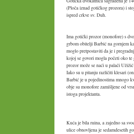
Gotička dvokatnica sagrađena je 14
(Ploča iznad gotičkog prozora) i stoj
ispred crkve sv. Duh.
Ima gotički prozor (monofore) s dv
grbom obitelji Barbić na gornjem ka
moglo pretpostaviti da je i pregradn
kojoj se govori mogla početi oko te
prozor može se naći u palači Užižić
Iako su u pitanju različiti klesari (o
Barbić je u pojedinostima mnogo kval
obje su monofore zamišljene od vr
istoga projektanta.
Kuća je bila ruina, a zajedno sa sv
ulice obnovljena je sedamdesetih g