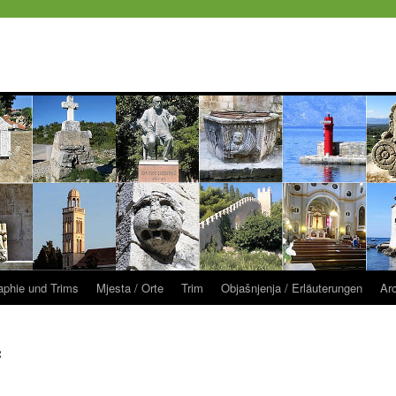
raphie und Trims
Mjesta / Orte
Trim
Objašnjenja / Erläuterungen
Ar
«