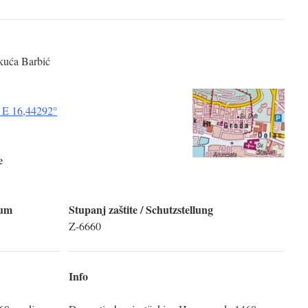
 kuća Barbić
 E 16,44292°
e
tum
Stupanj zaštite
/ Schutzstellung
Z-6660
Info