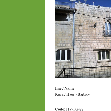
Ime / Name
Kuća / Haus »Barbić«
Code:
HV-TG-