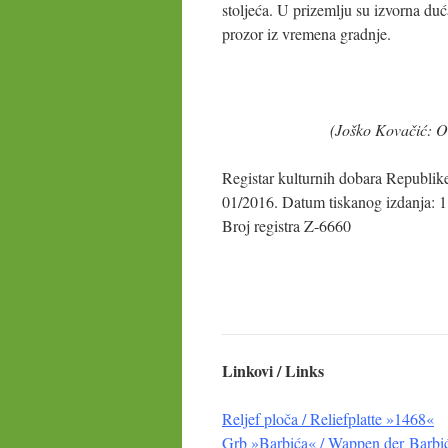
stoljeća. U prizemlju su izvorna duć
prozor iz vremena gradnje.
(Joško Kovačić: O
Registar kulturnih dobara Republik
01/2016. Datum tiskanog izdanja: 1
Broj registra Z-6660
Linkovi / Links
Reljef ploča / Reliefplatte »1468«
Grb »Barbića« / Wappen der Barbi