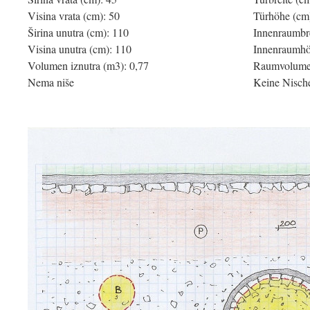
Visina vrata (cm): 50
Türhöhe (cm
Širina unutra (cm): 110
Innenraumbre
Visina unutra (cm): 110
Innenraumhö
Volumen iznutra (m3): 0,77
Raumvolumen
Nema niše
Keine Nisch