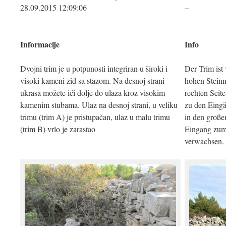
28.09.2015 12:09:06
–
Informacije
Info
Dvojni trim je u potpunosti integriran u široki i
Der Trim ist 
visoki kameni zid sa stazom. Na desnoj strani
hohen Steinm
ukrasa možete ići dolje do ulaza kroz visokim
rechten Seit
kamenim stubama. Ulaz na desnoj strani, u veliku
zu den Eingä
trimu (trim A) je pristupačan, ulaz u malu trimu
in den große
(trim B) vrlo je zarastao
Eingang zum 
verwachsen.