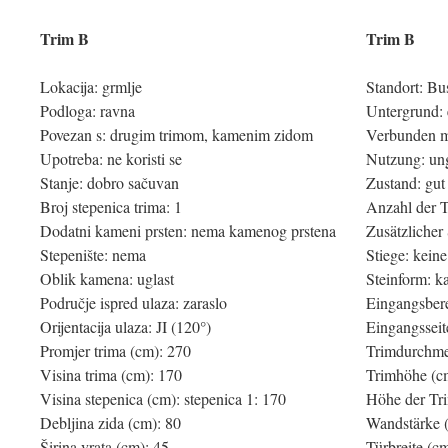
Trim B
Trim B
Lokacija: grmlje
Standort: B
Podloga: ravna
Untergrund:
Povezan s: drugim trimom, kamenim zidom
Verbunden mi
Upotreba: ne koristi se
Nutzung: un
Stanje: dobro sačuvan
Zustand: gut
Broj stepenica trima: 1
Anzahl der T
Dodatni kameni prsten: nema kamenog prstena
Zusätzlicher 
Stepenište: nema
Stiege: keine
Oblik kamena: uglast
Steinform: k
Područje ispred ulaza: zaraslo
Eingangsber
Orijentacija ulaza: JI (120°)
Eingangsseit
Promjer trima (cm): 270
Trimdurchme
Visina trima (cm): 170
Trimhöhe (c
Visina stepenica (cm): stepenica 1: 170
Höhe der Tri
Debljina zida (cm): 80
Wandstärke 
Širina vrata (cm): 45
Türbreite (c