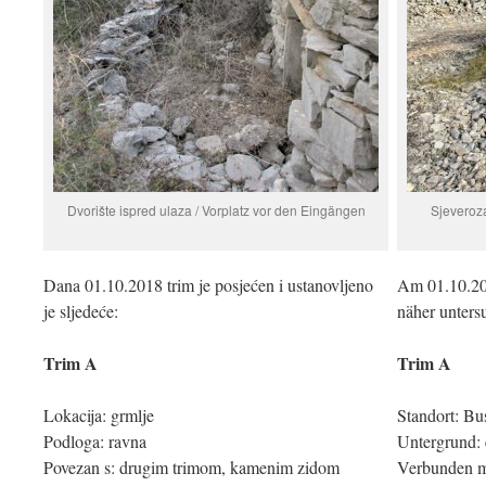
Dvorište ispred ulaza / Vorplatz vor den Eingängen
Sjeveroza
Dana 01.10.2018 trim je posjećen i ustanovljeno
Am 01.10.20
je sljedeće:
näher unters
Trim A
Trim A
Lokacija: grmlje
Standort: B
Podloga: ravna
Untergrund:
Povezan s: drugim trimom, kamenim zidom
Verbunden mi