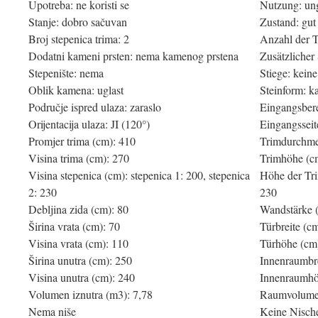
Upotreba: ne koristi se
Nutzung: un
Stanje: dobro sačuvan
Zustand: gut
Broj stepenica trima: 2
Anzahl der T
Dodatni kameni prsten: nema kamenog prstena
Zusätzlicher 
Stepenište: nema
Stiege: keine
Oblik kamena: uglast
Steinform: k
Područje ispred ulaza: zaraslo
Eingangsber
Orijentacija ulaza: JI (120°)
Eingangsseit
Promjer trima (cm): 410
Trimdurchme
Visina trima (cm): 270
Trimhöhe (c
Visina stepenica (cm): stepenica 1: 200, stepenica
Höhe der Tri
2: 230
230
Debljina zida (cm): 80
Wandstärke 
Širina vrata (cm): 70
Türbreite (c
Visina vrata (cm): 110
Türhöhe (cm
Širina unutra (cm): 250
Innenraumbre
Visina unutra (cm): 240
Innenraumhö
Volumen iznutra (m3): 7,78
Raumvolumen
Nema niše
Keine Nisch