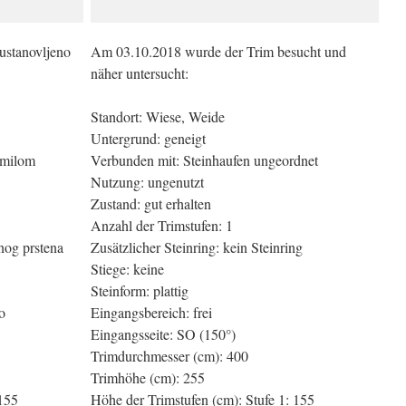
 ustanovljeno
Am 03.10.2018 wurde der Trim besucht und
näher untersucht:
Standort: Wiese, Weide
Untergrund: geneigt
omilom
Verbunden mit: Steinhaufen ungeordnet
Nutzung: ungenutzt
Zustand: gut erhalten
Anzahl der Trimstufen: 1
nog prstena
Zusätzlicher Steinring: kein Steinring
Stiege: keine
Steinform: plattig
o
Eingangsbereich: frei
Eingangsseite: SO (150°)
Trimdurchmesser (cm): 400
Trimhöhe (cm): 255
 155
Höhe der Trimstufen (cm): Stufe 1: 155