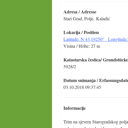
Adresa / Adresse
Stari Grad, Polje, Kaladić
Lokacija / Position
Latitude: N 43,19250° Longitude:
Visina / Höhe: 27 m
Katastarska čestica/ Grundstücke
5928/2
Datum snimanja / Erfassungsda
03.10.2018 09:37:45
Informacije
Trim na sjeveru Starogradskog polj