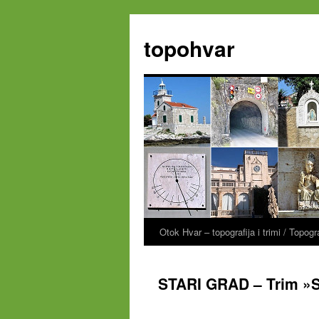
Zum
Inhalt
topohvar
springen
Otok Hvar – topografija i trimi / Topog
STARI GRAD – Trim »