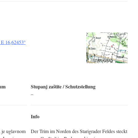
 E 16,62453°
tum
Stupanj zaštite / Schutzstellung
–
Info
a je uglavnom
Der Trim im Norden des Starigrader Feldes steckt