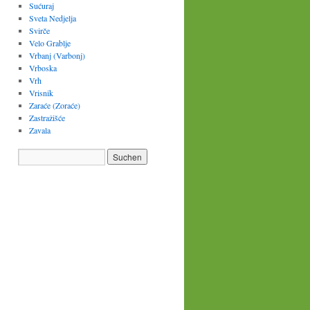
Sućuraj
Sveta Nedjelja
Svirče
Velo Grablje
Vrbanj (Varbonj)
Vrboska
Vrh
Vrisnik
Zaraće (Zoraće)
Zastražišće
Zavala