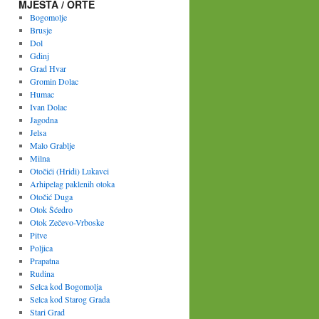
MJESTA / ORTE
Bogomolje
Brusje
Dol
Gdinj
Grad Hvar
Gromin Dolac
Humac
Ivan Dolac
Jagodna
Jelsa
Malo Grablje
Milna
Otočići (Hridi) Lukavci
Arhipelag paklenih otoka
Otočić Duga
Otok Šćedro
Otok Zečevo-Vrboske
Pitve
Poljica
Prapatna
Rudina
Selca kod Bogomolja
Selca kod Starog Grada
Stari Grad