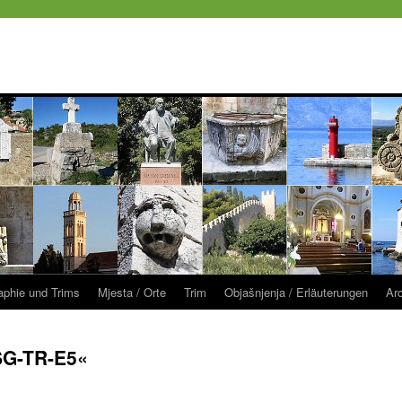
raphie und Trims
Mjesta / Orte
Trim
Objašnjenja / Erläuterungen
Ar
SG-TR-E5«