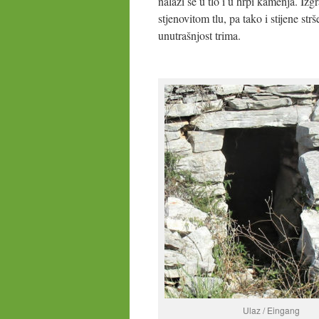
nalazi se u tlo i u hrpi kamenja. Izg
stjenovitom tlu, pa tako i stijene strš
unutrašnjost trima.
Ulaz / Eingang