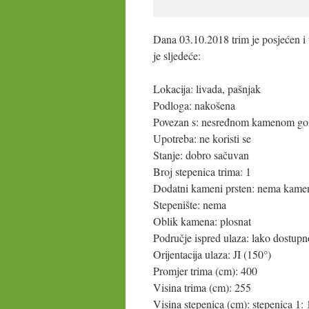
Dana 03.10.2018 trim je posjećen i
je sljedeće:
Lokacija: livada, pašnjak
Podloga: nakošena
Povezan s: nesređnom kamenom g
Upotreba: ne koristi se
Stanje: dobro sačuvan
Broj stepenica trima: 1
Dodatni kameni prsten: nema kame
Stepenište: nema
Oblik kamena: plosnat
Područje ispred ulaza: lako dostupn
Orijentacija ulaza: JI (150°)
Promjer trima (cm): 400
Visina trima (cm): 255
Visina stepenica (cm): stepenica 1: