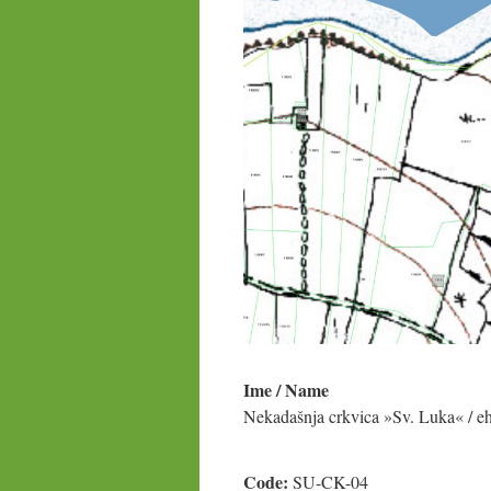
Ime / Name
Nekadašnja crkvica »Sv. Luka« / eh
Code:
SU-CK-