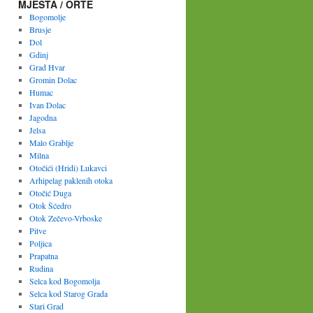
MJESTA / ORTE
Bogomolje
Brusje
Dol
Gdinj
Grad Hvar
Gromin Dolac
Humac
Ivan Dolac
Jagodna
Jelsa
Malo Grablje
Milna
Otočići (Hridi) Lukavci
Arhipelag paklenih otoka
Otočić Duga
Otok Šćedro
Otok Zečevo-Vrboske
Pitve
Poljica
Prapatna
Rudina
Selca kod Bogomolja
Selca kod Starog Grada
Stari Grad