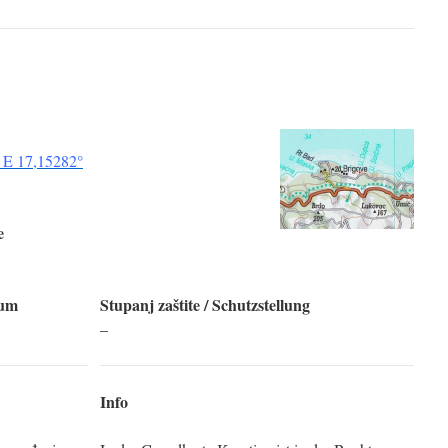
 E 17,15282°
e
tum
Stupanj zaštite
/ Schutzstellung
–
Info