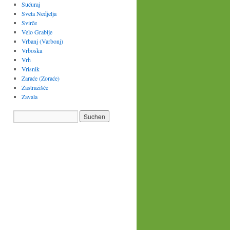
Sućuraj
Sveta Nedjelja
Svirče
Velo Grablje
Vrbanj (Varbonj)
Vrboska
Vrh
Vrisnik
Zaraće (Zoraće)
Zastražišće
Zavala