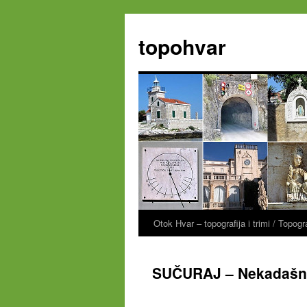
Zum
Inhalt
topohvar
springen
Otok Hvar – topografija i trimi / Topog
SUČURAJ – Nekadašnj