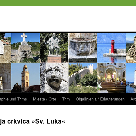
raphie und Trims
Mjesta / Orte
Trim
Objašnjenja / Erläuterungen
Ar
a crkvica »Sv. Luka«