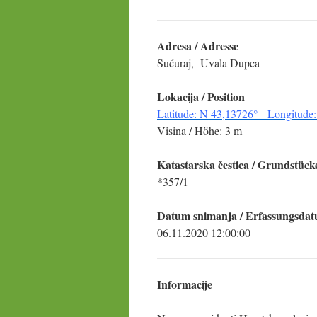
Adresa / Adresse
Sućuraj, Uvala Dupca
Lokacija / Position
Latitude: N 43,13726° Longitude:
Visina / Höhe: 3 m
Katastarska čestica
/ Grundstück
*357/1
Datum snimanja / Erfassungsda
06.11.2020 12:00:00
Informacije