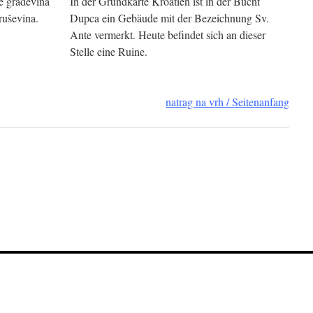
e građevina
In der Grundkarte Kroatien ist in der Bucht
ruševina.
Dupca ein Gebäude mit der Bezeichnung Sv.
Ante vermerkt. Heute befindet sich an dieser
Stelle eine Ruine.
natrag na vrh / Seitenanfang