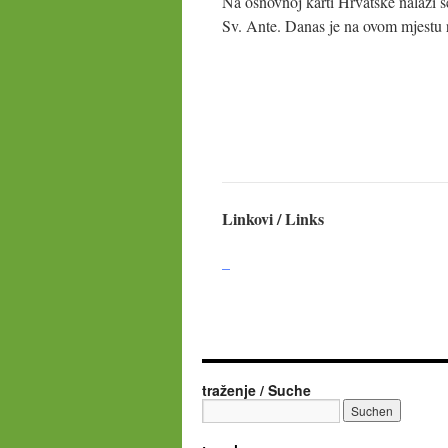
Na osnovnoj karti Hrvatske nalazi s
Sv. Ante. Danas je na ovom mjestu 
Linkovi / Links
–
traženje / Suche