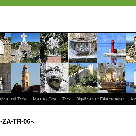
raphie und Trims
Mjesta / Orte
Trim
Objašnjenja / Erläuterungen
Ar
»ZA-TR-06«