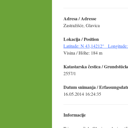
Adresa / Adresse
Zastražišće, Glavica
Lokacija / Position
Latitude: N 43,14212° Longitude:
Visina / Höhe: 184 m
Katastarska čestica / Grundstück
2557/1
Datum snimanja / Erfassungsda
16.05.2014 16:24:35
Informacije