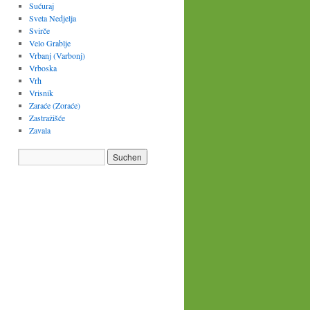
Sućuraj
Sveta Nedjelja
Svirče
Velo Grablje
Vrbanj (Varbonj)
Vrboska
Vrh
Vrisnik
Zaraće (Zoraće)
Zastražišće
Zavala