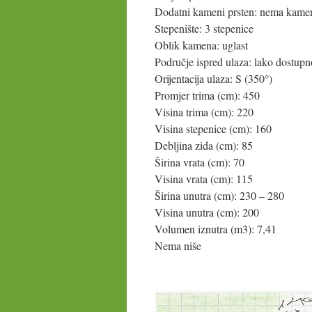
Dodatni kameni prsten: nema kame
Stepenište: 3 stepenice
Oblik kamena: uglast
Područje ispred ulaza: lako dostupn
Orijentacija ulaza: S (350°)
Promjer trima (cm): 450
Visina trima (cm): 220
Visina stepenice (cm): 160
Debljina zida (cm): 85
Širina vrata (cm): 70
Visina vrata (cm): 115
Širina unutra (cm): 230 – 280
Visina unutra (cm): 200
Volumen iznutra (m3): 7,41
Nema niše