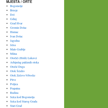
MJESTA / ORTE
Bogomolje
Brusje
Dol
Gdinj
Grad Hvar
Gromin Dolac
Humac
Ivan Dolac
Jagodna
Jelsa
Malo Grablje
Milna
Otočići (Hridi) Lukavci
Arhipelag paklenih otoka
Otočić Duga
Otok Šćedro
Otok Zečevo-Vrboske
Pitve
Poljica
Prapatna
Rudina
Selca kod Bogomolja
Selca kod Starog Grada
Stari Grad