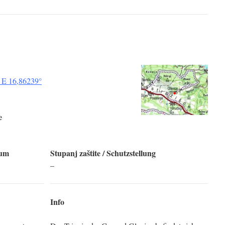
 E 16,86239°
e
tum
Stupanj zaštite / Schutzstellung
–
Info