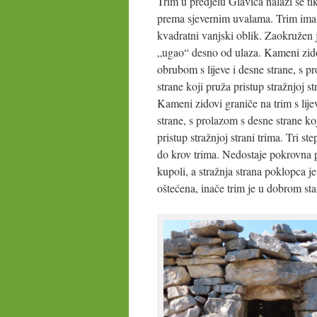
Trim u predjelu Glavica nalazi se ti
prema sjevernim uvalama. Trim ima
kvadratni vanjski oblik. Zaokružen
„ugao“ desno od ulaza. Kameni zido
obrubom s lijeve i desne strane, s p
strane koji pruža pristup stražnjoj st
Kameni zidovi graniče na trim s lije
strane, s prolazom s desne strane ko
pristup stražnjoj strani trima. Tri st
do krov trima. Nedostaje pokrovna 
kupoli, a stražnja strana poklopca j
oštećena, inače trim je u dobrom sta