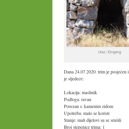
Ulaz / Eingang
Dana 24.07.2020. trim je posjećen i
je sljedeće:
Lokacija: maslinik
Podloga: ravan
Povezan s: kamenim zidom
Upotreba: malo se koristi
Stanje: mali dijelovi su se srušili
Broj stepenice trima: 1