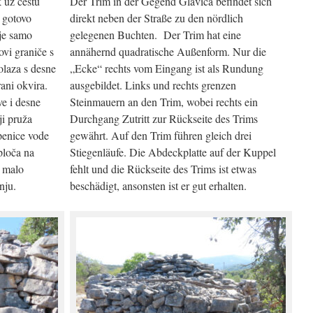
k uz cestu
Der Trim in der Gegend Glavica befindet sich
 gotovo
direkt neben der Straße zu den nördlich
 je samo
gelegenen Buchten. Der Trim hat eine
vi graniče s
annähernd quadratische Außenform. Nur die
rolaza s desne
„Ecke“ rechts vom Eingang ist als Rundung
rani okvira.
ausgebildet. Links und rechts grenzen
ve i desne
Steinmauern an den Trim, wobei rechts ein
ji pruža
Durchgang Zutritt zur Rückseite des Trims
epenice vode
gewährt. Auf den Trim führen gleich drei
ploča na
Stiegenläufe. Die Abdeckplatte auf der Kuppel
e malo
fehlt und die Rückseite des Trims ist etwas
nju.
beschädigt, ansonsten ist er gut erhalten.