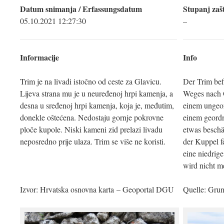
Datum snimanja / Erfassungsdatum
Stupanj zašt
05.10.2021 12:27:30
–
Informacije
Info
Trim je na livadi istočno od ceste za Glavicu.
Der Trim befi
Lijeva strana mu je u neuređenoj hrpi kamenja, a
Weges nach G
desna u sređenoj hrpi kamenja, koja je, međutim,
einem ungeor
donekle oštećena. Nedostaju gornje pokrovne
einem geordn
ploče kupole. Niski kameni zid prelazi livadu
etwas beschä
neposredno prije ulaza. Trim se više ne koristi.
der Kuppel f
eine niedrig
wird nicht m
Izvor: Hrvatska osnovna karta – Geoportal DGU
Quelle: Gru