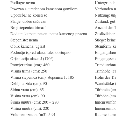
Podloga: ravna
Untergrund:
Povezan s: uređenom kamenom gomilom
Verbunden mi
Upotreba: ne koristi se
Nutzung: un
Stanje: dobro sačuvan
Zustand: gut
Broj stepenica trima: 1
Anzahl der T
Dodatni kameni prsten: nema kamenog prstena
Zusätzlicher 
Stepenište: nema
Stiege: keine
Oblik kamena: uglast
Steinform: k
Područje ispred ulaza: lako dostupno
Eingangsbere
Orijentacija ulaza: J (170°)
Eingangsseit
Promjer trima (cm): 460
Trimdurchme
Visina trima (cm): 250
Trimhöhe (c
Visina stepenica (cm): stepenica 1: 185
Höhe der Tri
Debljina zida (cm): 90
Wandstärke 
Širina vrata (cm): 65
Türbreite (c
Visina vrata (cm): 90
Türhöhe (cm
Širina unutra (cm): 200 – 280
Innenraumbre
Visina unutra (cm): 220
Innenraumhö
Volumen iznutra (m3): 5,91
Raumvolumen