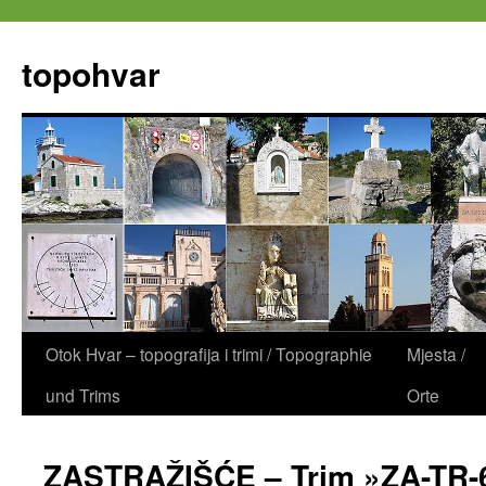
Zum
Inhalt
topohvar
springen
Otok Hvar – topografija i trimi / Topographie
Mjesta /
und Trims
Orte
ZASTRAŽIŠĆE – Trim »ZA-TR-