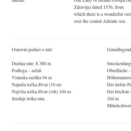
Zdravlja) dated 1576, from
which there is a wonderful vi
over the central Adriatic sea.
Osnovni podaci o ruti:
Grundlegend
Dužina rute: 8.380 m
Streckenläng
Podloga – asfalt
Oberfläche –
Visinska razlika 94 m
Höhenunters
Najniža točka-Hvar (10 m)
Der tiefste 
Najviša točka-Hvar (vrh) 104 m
Der höchste 
Srednje teška ruta
104 m
Mittelschwe