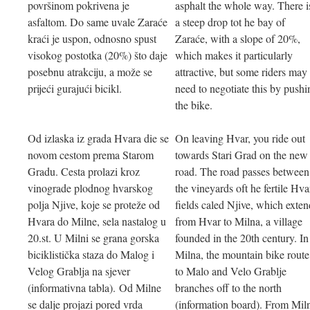
površinom pokrivena je
asphalt the whole way. There i
asfaltom. Do same uvale Zaraće
a steep drop tot he bay of
kraći je uspon, odnosno spust
Zaraće, with a slope of 20%,
visokog postotka (20%) što daje
which makes it particularly
posebnu atrakciju, a može se
attractive, but some riders may
prijeći gurajući bicikl.
need to negotiate this by pushi
the bike.
Od izlaska iz grada Hvara die se
On leaving Hvar, you ride out
novom cestom prema Starom
towards Stari Grad on the new
Gradu. Cesta prolazi kroz
road. The road passes between
vinograde plodnog hvarskog
the vineyards oft he fertile Hva
polja Njive, koje se proteže od
fields caled Njive, which exten
Hvara do Milne, sela nastalog u
from Hvar to Milna, a village
20.st. U Milni se grana gorska
founded in the 20th century. In
biciklistička staza do Malog i
Milna, the mountain bike route
Velog Grablja na sjever
to Malo and Velo Grablje
(informativna tabla). Od Milne
branches off to the north
se dalje projazi pored vrda
(information board). From Mil