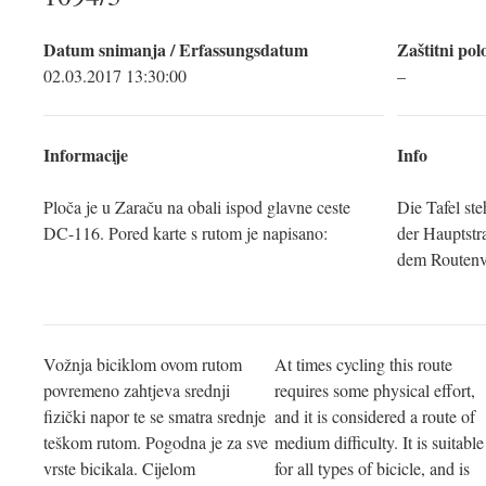
Datum snimanja / Erfassungsdatum
Zaštitni pol
02.03.2017 13:30:00
–
Informacije
Info
Ploča je u Zaraču na obali ispod glavne ceste
Die Tafel ste
DC-116. Pored karte s rutom je napisano:
der Hauptstr
dem Routenve
Vožnja biciklom ovom rutom
At times cycling this route
povremeno zahtjeva srednji
requires some physical effort,
fizički napor te se smatra srednje
and it is considered a route of
teškom rutom. Pogodna je za sve
medium difficulty. It is suitable
vrste bicikala. Cijelom
for all types of bicicle, and is