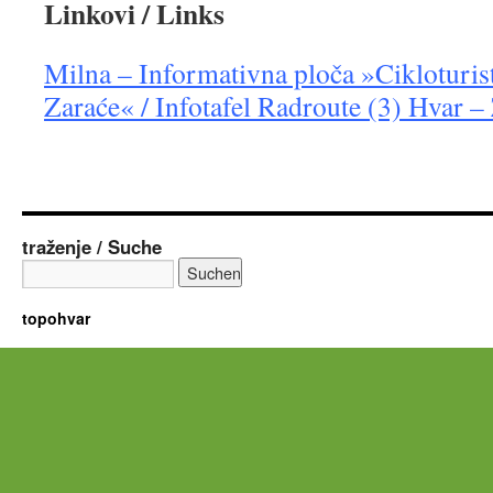
Linkovi / Links
Milna – Informativna ploča »Cikloturist
Zaraće« / Infotafel Radroute (3) Hvar –
traženje / Suche
topohvar