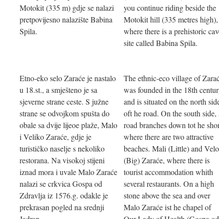
Motokit (335 m) gdje se nalazi
you continue riding beside the
pretpovijesno nalazište Babina
Motokit hill (335 metres high),
Spila.
where there is a prehistoric ca
site called Babina Spila.
Etno-eko selo Zaraće je nastalo
The ethnic-eco village of Zara
u 18.st., a smješteno je sa
was founded in the 18th centur
sjeverne strane ceste. S južne
and is situated on the north sid
strane se odvojkom spušta do
oft he road. On the south side,
obale sa dvije lijeoe plaže, Malo
road branches down tot he sho
i Veliko Zaraće, gdje je
where there are two attractive
turističko naselje s nekoliko
beaches. Mali (Little) and Vel
restorana. Na visokoj stijeni
(Big) Zaraće, where there is
iznad mora i uvale Malo Zaraće
tourist accommodation whith
nalazi se crkvica Gospa od
several restaurants. On a high
Zdravlja iz 1576.g. odakle je
stone above the sea and over
prekrasan pogled na srednji
Malo Zaraće ist he chapel of
Jadran.
Our Lady of Health (Gospa o