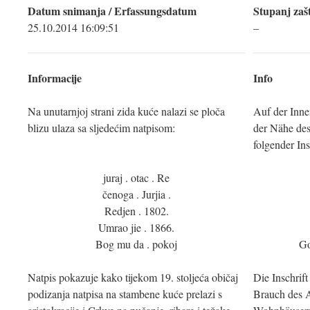
Datum snimanja / Erfassungsdatum
Stupanj zašt
25.10.2014 16:09:51
–
Informacije
Info
Na unutarnjoj strani zida kuće nalazi se ploča
Auf der Inne
blizu ulaza sa sljedećim natpisom:
der Nähe des
folgender Ins
juraj . otac . Re
čenoga . Jurjia .
Redjen . 1802.
Umrao jie . 1866.
Bog mu da . pokoj
Go
Natpis pokazuje kako tijekom 19. stoljeća običaj
Die Inschrift
podizanja natpisa na stambene kuće prelazi s
Brauch des A