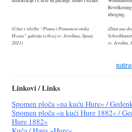
aristokracije i Crkve na pučanje, ribare i težake.
Wohnhäusern
Bevölkerung,
überging.
(Citat s izložbe “Pisma i Pismenost otoka
(Zitat aus de
Hvara” galerija (crkva) sv. Jerolima, lipanj
Schreibkunst
2021)
sv.
Jerolim, 
natra
Linkovi / Links
Spomen ploča »na kuću Hure« / Gedenk
Spomen ploča »u kući Hure 1882« / Ge
Hure 1882«
Kuća / Haus »Hure«