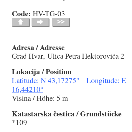
Code:
HV-TG-0
Adresa / Adresse
Grad Hvar, Ulica Petra Hektorovića 2
Lokacija
/ Position
Latitude: N 43,17275° Longitude: E
16,44210°
Visina / Höhe: 5 m
Katastarska
č
estica
/ Grundstücke
*109