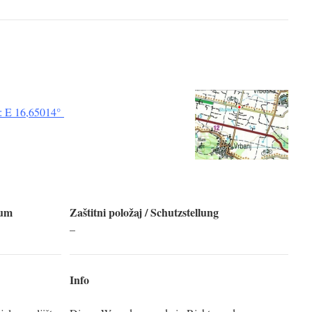
: E 16,65014°
tum
Zaštitni položaj / Schutzstellung
–
Info