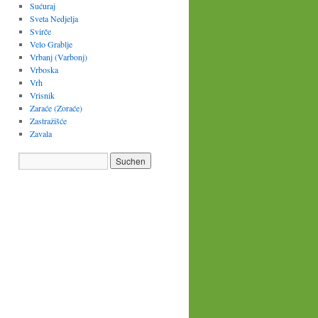
Sućuraj
Sveta Nedjelja
Svirče
Velo Grablje
Vrbanj (Varbonj)
Vrboska
Vrh
Vrisnik
Zaraće (Zoraće)
Zastražišće
Zavala