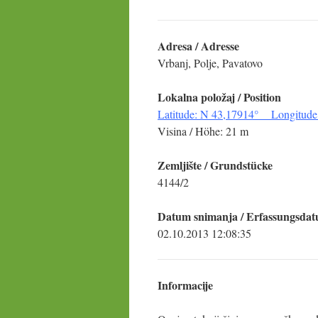
Adresa / Adresse
Vrbanj, Polje, Pavatovo
Lokalna položaj / Position
Latitude: N 43,17914° Longitude
Visina / Höhe: 21 m
Zemljište / Grundstücke
4144/2
Datum snimanja / Erfassungsda
02.10.2013 12:08:35
Informacije