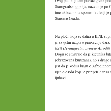
Ovaj put, koji čini pravac grčke pod
Starogradskog polja, nazvan je po Gr
ime uklesano na spomeniku koji je
Starome Gradu.
Na ploči, koja se datira u III/II. st.p
je zavjetni natpis o prinošenju dara:
(kći) Hermagorina prinese Afroditi
Dogu se smatralo da je kleunika bil
(obrazovana kurtizana), no s druge
jest da je vodila brigu o Afroditinom 
riječ o osobi koja je prinijela dar za
ljubavi.