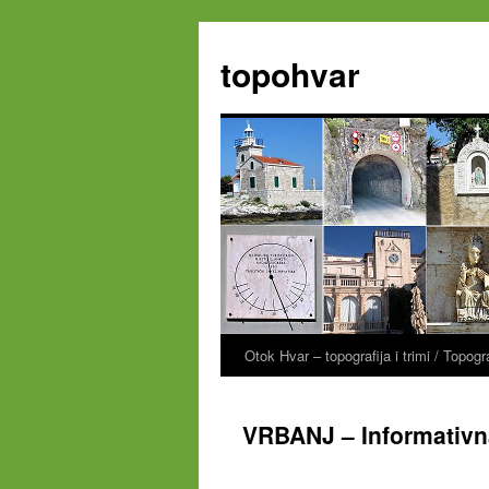
Zum
Inhalt
topohvar
springen
Otok Hvar – topografija i trimi / Topog
VRBANJ – Informativn