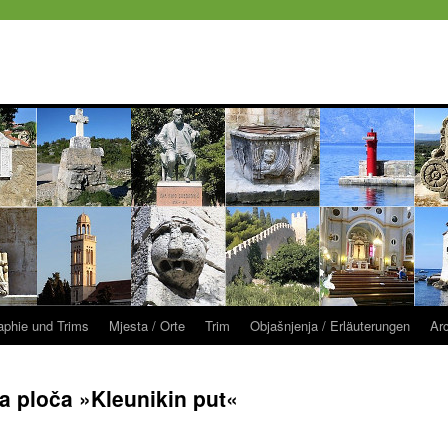
raphie und Trims
Mjesta / Orte
Trim
Objašnjenja / Erläuterungen
Ar
a ploča »Kleunikin put«