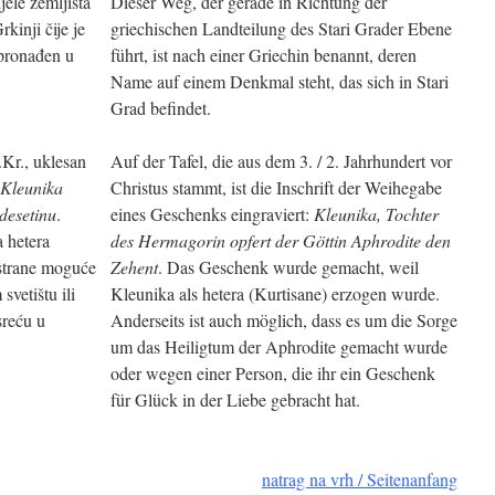
jele zemljišta
Dieser Weg, der gerade in Richtung der
kinji čije je
griechischen Landteilung des Stari Grader Ebene
 pronađen u
führt, ist nach einer Griechin benannt, deren
Name auf einem Denkmal steht, das sich in Stari
Grad befindet.
r.Kr., uklesan
Auf der Tafel, die aus dem 3. / 2. Jahrhundert vor
Kleunika
Christus stammt, ist die Inschrift der Weihegabe
desetinu
.
eines Geschenks eingraviert:
Kleunika, Tochter
a hetera
des Hermagorin opfert der Göttin Aphrodite den
 strane moguće
Zehent
. Das Geschenk wurde gemacht, weil
svetištu ili
Kleunika als hetera (Kurtisane) erzogen wurde.
 sreću u
Anderseits ist auch möglich, dass es um die Sorge
um das Heiligtum der Aphrodite gemacht wurde
oder wegen einer Person, die ihr ein Geschenk
für Glück in der Liebe gebracht hat.
natrag na vrh / Seitenanfang