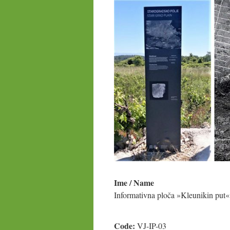
Ime / Name
Informativna ploča »Kleunikin put
Code:
VJ-IP-03