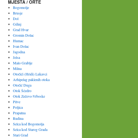
MJESTA / ORTE
Bogomolje
Brusje
Dol
Gdinj
Grad Hvar
Gromin Dolac
Humac
Ivan Dolac
Jagodna
Jelsa
Malo Grablje
Milna
Otočići (Hridi) Lukavci
Arhipelag paklenih otoka
Otočić Duga
Otok Šćedro
Otok Zečevo-Vrboske
Pitve
Poljica
Prapatna
Rudina
Selca kod Bogomolja
Selca kod Starog Grada
Stari Grad