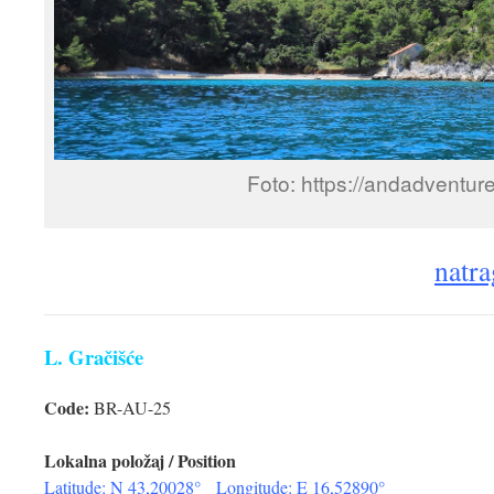
Foto: https://andadventur
natra
L. Gračišće
Code:
BR-AU-25
Lokalna položaj / Position
Latitude: N 43,20028° Longitude: E 16,52890°