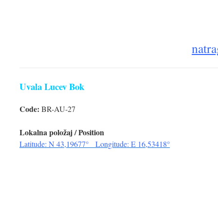
natra
Uvala Lucev Bok
Code:
BR-AU-27
Lokalna položaj / Position
Latitude: N 43,19677° Longitude: E 16,53418°