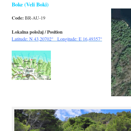
Boke (Veli Boki)
Code:
BR-AU-19
Lokalna položaj / Position
Latitude: N 43,20702° Longitude: E 16,49357°