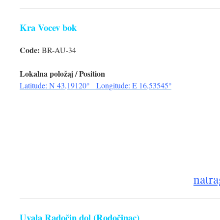
Kra Vocev bok
Code:
BR-AU-34
Lokalna položaj / Position
Latitude: N 43,19120° Longitude: E 16,53545°
natra
Uvala Radočin dol (
Rodočinac)