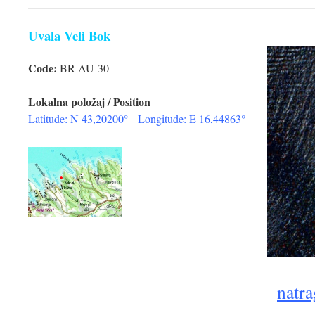
Uvala Veli Bok
Code:
BR-AU-30
Lokalna položaj / Position
Latitude: N 43,20200° Longitude: E 16,44863°
natra