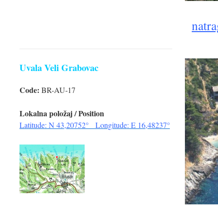
natra
Uvala Veli Grabovac
Code:
BR-AU-17
Lokalna položaj / Position
Latitude: N 43,20752° Longitude: E 16,48237°