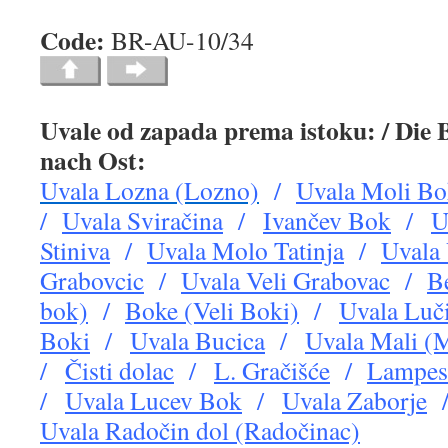
Code:
BR-AU-10
Uvale od zapada prema istoku: / Die
nach Ost:
Uvala Lozna (Lozno)
/
Uvala Moli B
/
Uvala Sviračina
/
Ivančev Bok
/
U
Stiniva
/
Uvala Molo Tatinja
/
Uvala 
Grabovcic
/
Uvala Veli Grabovac
/
B
bok)
/
Boke (Veli Boki)
/
Uvala Luč
Boki
/
Uvala Bucica
/
Uvala Mali (
/
Čisti dolac
/
L. Gračišće
/
Lampes
/
Uvala Lucev Bok
/
Uvala Zaborje
Uvala Radočin dol (Rado
č
inac)