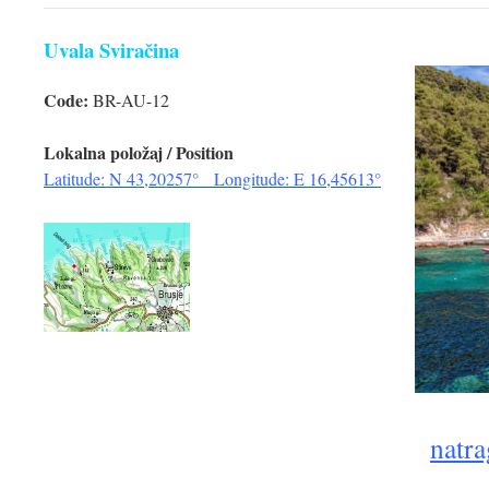
Uvala Sviračina
Code:
BR-AU-12
Lokalna položaj / Position
Latitude: N 43,20257° Longitude: E 16,45613°
natra