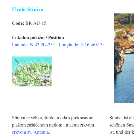
Uvala Stiniva
Code:
BR-AU-15
Lokalna položaj / Position
Latitude: N 43,20425° Longitude: E 16,46813°
Stiniva je velika, široka uvala s prekrasnom
Stiniva ist e
plažom zaštićenom molom i malom crkvom
schönen Stra
crkvom sv. Antonia
.
ist, und der 