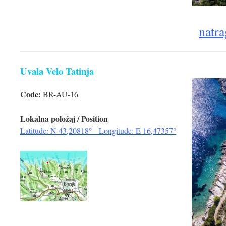
natra
Uvala Velo Tatinja
Code:
BR-AU-16
Lokalna položaj / Position
Latitude: N 43,20818° Longitude: E 16,47357°