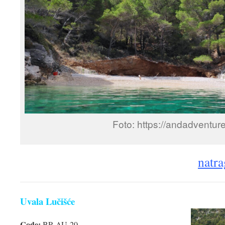
Foto: https://andadventur
natra
Uvala Lučišće
Code:
BR-AU-20