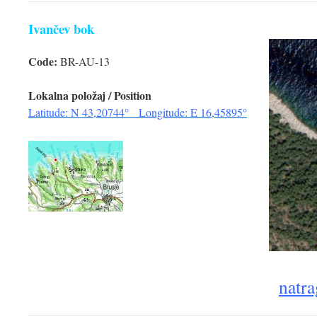
Ivančev bok
Code:
BR-AU-13
Lokalna položaj / Position
Latitude: N 43,20744° Longitude: E 16,45895°
natra