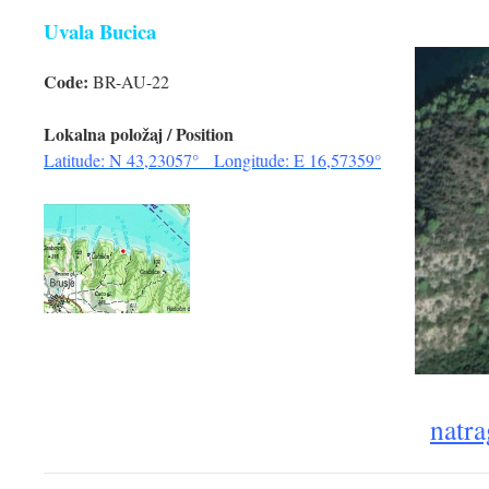
Uvala Bucica
Code:
BR-AU-22
Lokalna položaj / Position
Latitude: N 43,23057° Longitude: E 16,57359°
natra