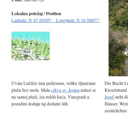
Lokalna položaj / Position
Latitude: N 43,20505° Longitude: E 16,50057°
Uvala Lučišće ima prekrasnu, veliku šljunčanu
Die Bucht Lu
plažu bez mola. Mala
crkva sv. Josipa
nalazi se
Kieselstrand
na samoj plaži, iza nekih kuća. Vinogradi u
Josef
steht d
pozadini dodaju taj dodatni štih.
Häuser. Wei
zusätzlichen