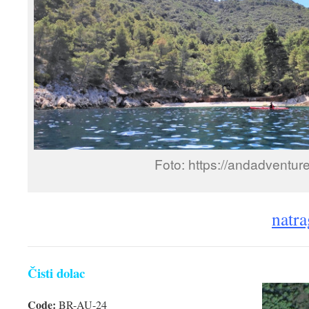
Foto: https://andadventur
natra
Čisti dolac
Code:
BR-AU-24