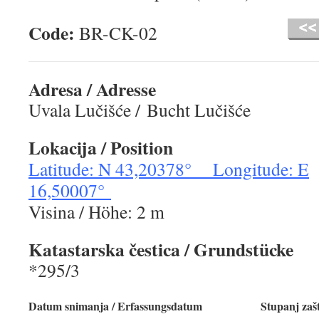
Code:
BR-CK-02
Adresa / Adresse
Uvala Lučišće / Bucht Lučišće
Lokacija
/ Position
Latitude: N 43,20378° Longitude: E
16,50007°
Visina / Höhe: 2 m
Katastarska čestica
/ Grundstücke
*295/3
Datum snimanja / Erfassungsdatum
Stupanj zašt