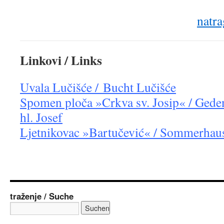
natra
Linkovi / Links
Uvala Lučišće / Bucht Lučišće
Spomen ploča »Crkva sv. Josip« / Gede
hl. Josef
Ljetnikovac »Bartučević« / Sommerhau
traženje / Suche