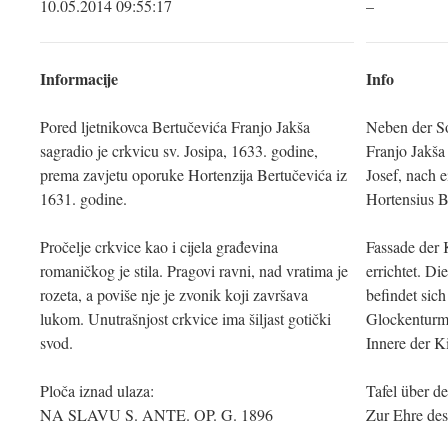
10.05.2014 09:55:17
–
Informacije
Info
Pored ljetnikovca Bertučevića Franjo Jakša
Neben der S
sagradio je crkvicu sv. Josipa, 1633. godine,
Franjo Jakša
prema zavjetu oporuke Hortenzija Bertučevića iz
Josef, nach 
1631. godine.
Hortensius B
Pročelje crkvice kao i cijela građevina
Fassade der 
romaničkog je stila. Pragovi ravni, nad vratima je
errichtet. Di
rozeta, a poviše nje je zvonik koji završava
befindet sich
lukom. Unutrašnjost crkvice ima šiljast gotički
Glockenturm,
svod.
Innere der K
Ploča iznad ulaza:
Tafel über d
NA SLAVU S. ANTE. OP. G. 1896
Zur Ehre des