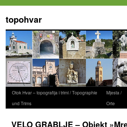
Zum
Inhalt
topohvar
springen
Otok Hvar – topografija i trimi / Topographie
Mjesta /
und Trims
Orte
VELO GRABLJE – Objekt »Mre