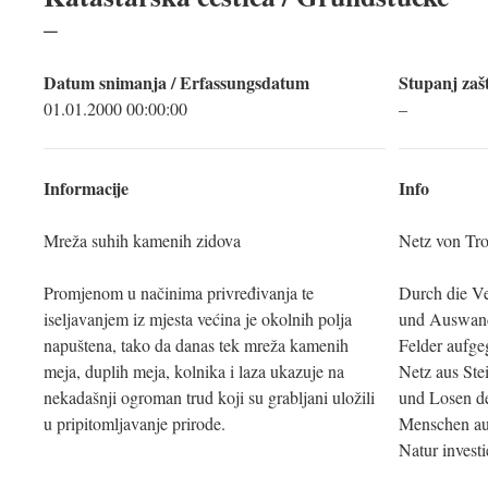
–
Datum snimanja / Erfassungsdatum
Stupanj zašt
01.01.2000 00:00:00
–
Informacije
Info
Mreža suhih kamenih zidova
Netz von Tr
Promjenom u načinima privređivanja te
Durch die V
iseljavanjem iz mjesta većina je okolnih polja
und Auswand
napuštena, tako da danas tek mreža kamenih
Felder aufge
meja, duplih meja, kolnika i laza ukazuje na
Netz aus St
nekadašnji ogroman trud koji su grabljani uložili
und Losen d
u pripitomljavanje prirode.
Menschen aus
Natur investi