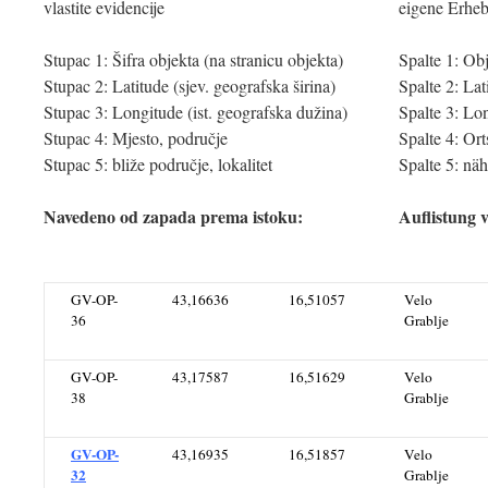
vlastite evidencije
eigene Erhe
Stupac 1: Šifra objekta (na stranicu objekta)
Spalte 1: Ob
Stupac 2: Latitude (sjev. geografska širina)
Spalte 2: Lat
Stupac 3: Longitude (ist. geografska dužina)
Spalte 3: Lo
Stupac 4: Mjesto, područje
Spalte 4: Ort
Stupac 5: bliže područje, lokalitet
Spalte 5: näh
Navedeno od zapada prema istoku:
Auflistung 
GV-OP-
43,16636
16,51057
Velo
36
Grablje
GV-OP-
43,17587
16,51629
Velo
38
Grablje
GV-OP-
43,16935
16,51857
Velo
32
Grablje