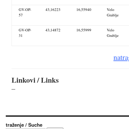
GV-OP-
43,16223
16,55940
Velo
57
Grablje
GV-OP-
43,14872
16,55999
Velo
31
Grablje
natra
Linkovi / Links
–
traženje / Suche