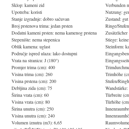
Sklop: kameni zid
Verbunden m
Upotreba: koristi
Nutzung: gen
Stanje izgradnje: dobro sačuvan
Zustand: gut
Broj prstenova trima: jedan prsten
Ringe/Stufen
Dodatni kameni prsten: nema kamenog prstena
Zusätzlicher 
Stepenište: nema stepenica
Stiege: keine
Oblik kamena: uglast
Steinform: k
Područje ispred ulaza: lako dostupni
Eingangsbere
Vrata na stranicu: J (180°)
Eingangsseit
Promjer trima (cm): 400
Trimdurchme
Visina trima (cm): 260
Trimhöhe (c
Visina prstena (cm): 200
Stufen/Ring
Debljina zida (cm): 75
Wandstärke:
Širina vrata (cm): 60
Türbreite (c
Visina vrata (cm): 80
Türhöhe (cm
Širina unutra (cm): 250
Innenraumbre
Visina unutra (cm): 240
Innenraumhö
Volumen iznutra (m3): 6,65
Raumvolumen