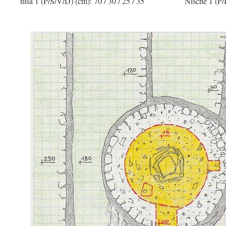
niša 1 (P/Š/V/D) (cm): 70 / 30 / 25 / 35
Nische 1 (P/