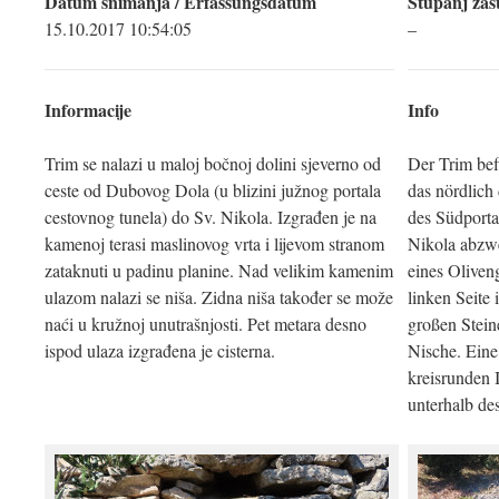
Datum snimanja / Erfassungsdatum
Stupanj zašt
15.10.2017 10:54:05
–
Informacije
Info
Trim se nalazi u maloj bočnoj dolini sjeverno od
Der Trim befi
ceste od Dubovog Dola (u blizini južnog portala
das nördlich
cestovnog tunela) do Sv. Nikola. Izgrađen je na
des Südporta
kamenoj terasi maslinovog vrta i lijevom stranom
Nikola abzwei
zataknuti u padinu planine. Nad velikim kamenim
eines Oliveng
ulazom nalazi se niša. Zidna niša također se može
linken Seite
naći u kružnoj unutrašnjosti. Pet metara desno
großen Stein
ispod ulaza izgrađena je cisterna.
Nische. Eine
kreisrunden 
unterhalb des