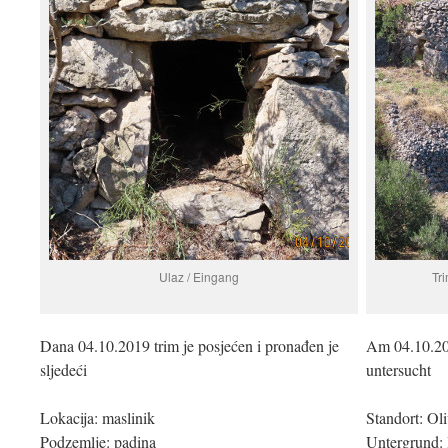
Ulaz / Eingang
Tri
Dana 04.10.2019 trim je posjećen i pronađen je
Am 04.10.20
sljedeći
untersucht
Lokacija: maslinik
Standort: Ol
Podzemlje: padina
Untergrund: