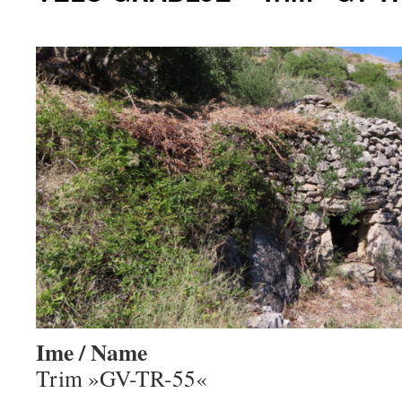
Ime / Name
Trim »GV-TR-55«