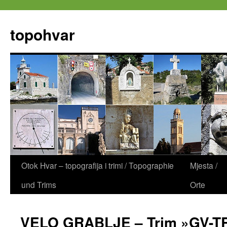
Zum
Inhalt
topohvar
springen
Otok Hvar – topografija i trimi / Topographie
Mjesta /
und Trims
Orte
VELO GRABLJE – Trim »GV-T