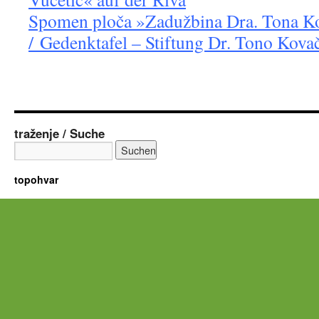
Spomen ploča »Zadužbina Dra. Tona Ko
/ Gedenktafel – Stiftung Dr. Tono Kovač
traženje / Suche
topohvar