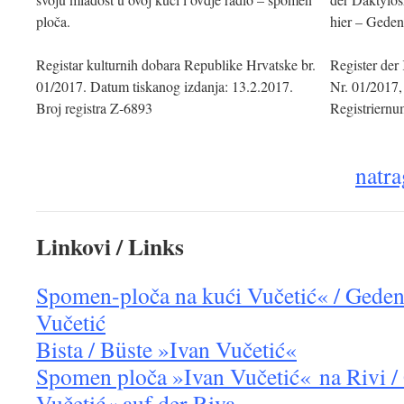
ploča.
hier – Geden
Registar kulturnih dobara Republike Hrvatske br.
Register der
01/2017. Datum tiskanog izdanja: 13.2.2017.
Nr. 01/2017,
Broj registra Z-6893
Registriern
natra
Linkovi / Links
Spomen-ploča na kući Vučetić« / Geden
Vučetić
Bista / Büste »Ivan Vučetić«
Spomen ploča
»Ivan Vučetić«
na Rivi /
Vučetić« auf der Riva