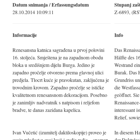
Datum snimanja / Erfassungsdatum
Stupanj zašt
28.10.2014 10:09:11
Z-6893, (RS
Informacije
Info
Renesansna katnica sagrađena u prvoj polovini
Das Renaissa
16. stoljeća. Smještena je na zapadnom obodu
Hälfte des 1
bloka u središnjem dijelu Burga. Jedino je
Westrand ei
zapadno pročelje otvoreno prema glavnoj ulici
Burak. Das H
predjela. Tlocrt kuće je pravokutan, zaključena je
Grundriss und
trovodnim krovom. Zapadno pročelje se ističke
die Westfass
kvalitetnom renesansnom dekoracijom. Posebno
geöffnet. Si
je zanimljiv nadvratnik s natpisom i reljefom
Renaissance
bradve, te danas zazidana kapelica.
interessant i
Relief, sowie
Ivan Vučetić (izumitelj daktiloskopije) proveo je
In diesem Ha
svoju mladost u ovoj kući i ovdje radio – spomen
der Daktylos