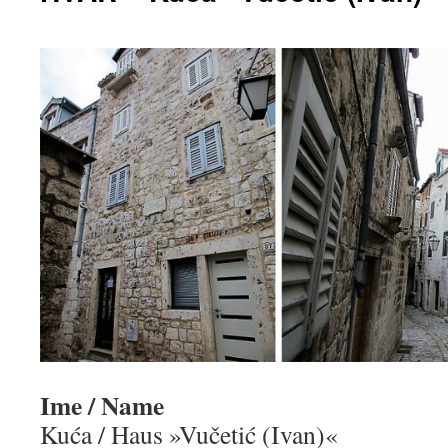
Ime / Name
Kuća / Haus »Vučetić (Ivan)«