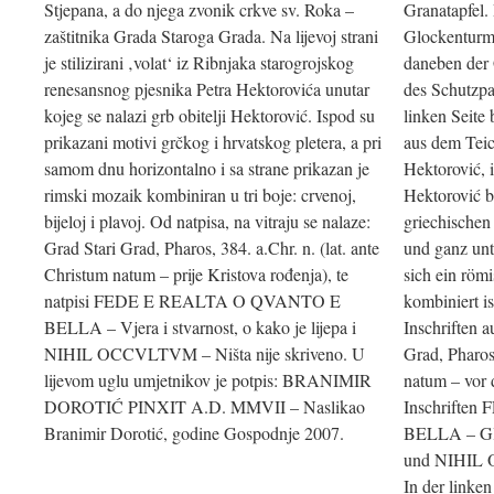
Stjepana, a do njega zvonik crkve sv. Roka –
Granatapfel. 
zaštitnika Grada Staroga Grada. Na lijevoj strani
Glockenturms
je stilizirani ‚volat‘ iz Ribnjaka starogrojskog
daneben der
renesansnog pjesnika Petra Hektorovića unutar
des Schutzpa
kojeg se nalazi grb obitelji Hektorović. Ispod su
linken Seite b
prikazani motivi grčkog i hrvatskog pletera, a pri
aus dem Teic
samom dnu horizontalno i sa strane prikazan je
Hektorović, 
rimski mozaik kombiniran u tri boje: crvenoj,
Hektorović b
bijeloj i plavoj. Od natpisa, na vitraju se nalaze:
griechischen
Grad Stari Grad, Pharos, 384. a.Chr. n. (lat. ante
und ganz unte
Christum natum – prije Kristova rođenja), te
sich ein röm
natpisi FEDE E REALTA O QVANTO E
kombiniert i
BELLA – Vjera i stvarnost, o kako je lijepa i
Inschriften 
NIHIL OCCVLTVM – Ništa nije skriveno. U
Grad, Pharos,
lijevom uglu umjetnikov je potpis: BRANIMIR
natum – vor 
DOROTIĆ PINXIT A.D. MMVII – Naslikao
Inschrifte
Branimir Dorotić, godine Gospodnje 2007.
BELLA – Gla
und NIHIL O
In der linken