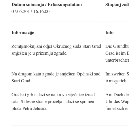
Datum snimanja / Erfassungsdatum
Stupanj zašt
07.05.2017 16:16:00
–
Informacije
Info
Zemljišnoknjižni odjel Okružnog suda Stari Grad
Die Grundbuc
smješten je u prizemlju zgrade.
Grad ist im
unterbrachtet
Na drugom katu zgrade je smješten Općinski sud
Im zweiten S
Stari Grad.
Amtsgericht 
Gradski grb nalazi se na krovu vijećnice iznad
Am Dach des 
sata. S desne strane pročelja nalazi se spomen-
Uhr das Wapp
ploča Petru Jelušiću.
findet sich e