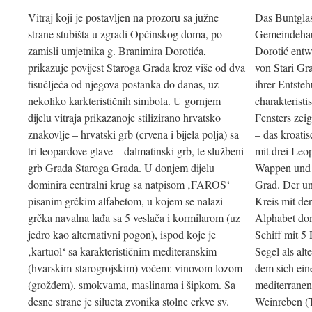
Vitraj koji je postavljen na prozoru sa južne
Das Buntglas
strane stubišta u zgradi Općinskog doma, po
Gemeindehau
zamisli umjetnika g. Branimira Dorotića,
Dorotić entw
prikazuje povijest Staroga Grada kroz više od dva
von Stari Gr
tisućljeća od njegova postanka do danas, uz
ihrer Entste
nekoliko karkterističnih simbola. U gornjem
charakterist
dijelu vitraja prikazanoje stilizirano hrvatsko
Fensters zeig
znakovlje – hrvatski grb (crvena i bijela polja) sa
– das kroati
tri leopardove glave – dalmatinski grb, te službeni
mit drei Leo
grb Grada Staroga Grada. U donjem dijelu
Wappen und d
dominira centralni krug sa natpisom ‚FAROS‘
Grad. Der un
pisanim grčkim alfabetom, u kojem se nalazi
Kreis mit de
grčka navalna lađa sa 5 veslača i kormilarom (uz
Alphabet dom
jedro kao alternativni pogon), ispod koje je
Schiff mit 5
‚kartuol‘ sa karakterističnim mediteranskim
Segel als alt
(hvarskim-starogrojskim) voćem: vinovom lozom
dem sich ein
(grožđem), smokvama, maslinama i šipkom. Sa
mediterranen
desne strane je silueta zvonika stolne crkve sv.
Weinreben (T